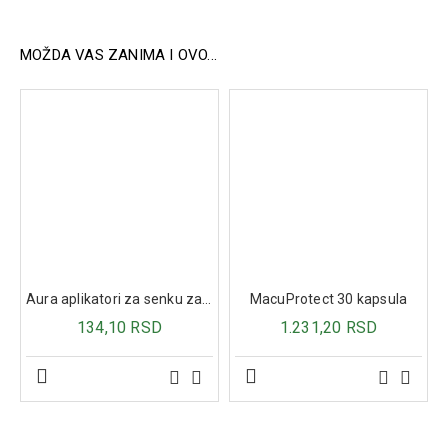
u organizmu, dok resveratrol pruža antioksidativnu zaštitu
i doprinosi očuvanju normalnog metaboličkog profila.
Hrom i mangan učestvuju u normalnom metabolizmu
MOŽDA VAS ZANIMA I OVO...
makronutrijenata i doprinose održavanju normalnog nivoa
glukoze u krvi, dok folna kiselina doprinosi normalnom
metabolizmu homocisteina. Vitamin D doprinosi
normalnoj funkciji imunskog sistema i učestvuje u
održavanju zdravlja kostiju i normalnom metabolizmu.
Zahvaljujući pažljivo odabranoj formulaciji, GLYCOVITAL
predstavlja kvalitetnu nutritivnu podršku osobama koje
žele bolju kontrolu metaboličkog zdravlja.
Način upotrebe:
Uzimati jednu do dve tablete dnevno.
Aura aplikatori za senku za oči 3kom
MacuProtect 30 kapsula
Sastav:
134,10 RSD
1.231,20 RSD
D-hiro-inozitol 500 mg, mio-inozitol 200 mg, resveratrol 24
mg, mangan 4 mg, hrom-pikolinat 25 μg, folna kiselina
200 μg, vitamin D3 12,5 μg.