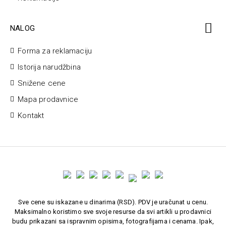
NALOG
Forma za reklamaciju
Istorija narudžbina
Snižene cene
Mapa prodavnice
Kontakt
Sve cene su iskazane u dinarima (RSD). PDV je uračunat u cenu.
Maksimalno koristimo sve svoje resurse da svi artikli u prodavnici
budu prikazani sa ispravnim opisima, fotografijama i cenama. Ipak,