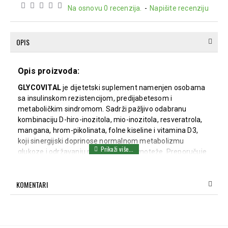
Na osnovu 0 recenzija.
-
Napišite recenziju
OPIS
Opis proizvoda:
GLYCOVITAL
je dijetetski suplement namenjen osobama
sa insulinskom rezistencijom, predijabetesom i
metaboličkim sindromom. Sadrži pažljivo odabranu
kombinaciju D-hiro-inozitola, mio-inozitola, resveratrola,
mangana, hrom-pikolinata, folne kiseline i vitamina D3,
koji sinergijski doprinose normalnom metabolizmu
glukoze i održavanju metaboličke ravnoteže. Preporučuje
se osobama sa povećanim nivoom šećera u krvi,
poremećenim metabolizmom ugljenih hidrata i masti, kao
KOMENTARI
i onima koji žele dodatnu podršku u regulaciji telesne
težine i osetljivosti na insulin.
D-hiro-inozitol i mio-inozitol učestvuju u procesima
povezanim sa dejstvom insulina i iskorišćavanjem glukoze