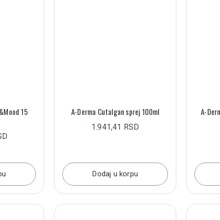
&Mood 15
A-Derma Cutalgan sprej 100ml
A-Derm
1.941,41 RSD
SD
pu
Dodaj u korpu