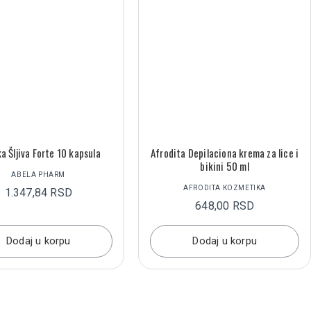
ka Šljiva Forte 10 kapsula
Afrodita Depilaciona krema za lice i
bikini 50 ml
ABELA PHARM
AFRODITA KOZMETIKA
1.347,84 RSD
648,00 RSD
Dodaj u korpu
Dodaj u korpu