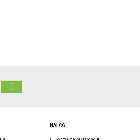
NALOG
aje
Forma za reklamaciju