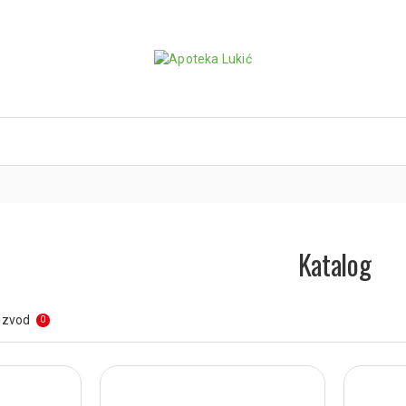
Katalog
izvod
0