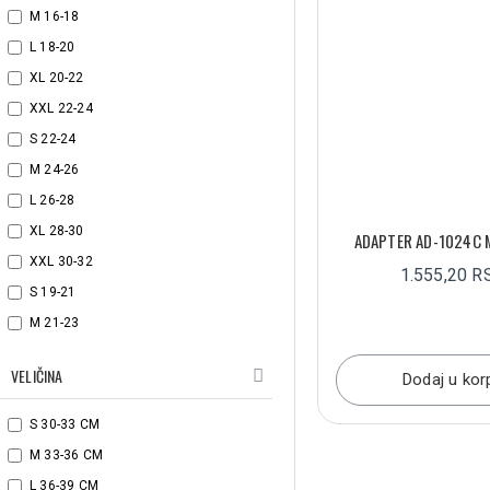
M 16-18
L 18-20
XL 20-22
XXS (17–20 CM)
XXL 22-24
S 22-24
M 24-26
L 26-28
XL 28-30
ADAPTER AD-1024C 
XXL 30-32
1.555,20 R
S 19-21
M 21-23
L 23-25
VELIČINA
Dodaj u kor
XL 25-27
XXL 27-29
S 30-33 CM
M 33-36 CM
L 36-39 CM