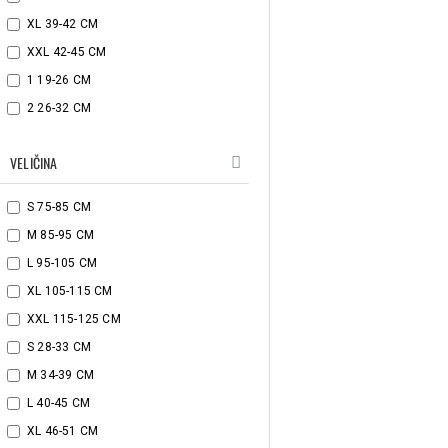
XL 39-42 CM
XXL 42-45 CM
1 19-26 CM
2 26-32 CM
VELIČINA
S 75-85 CM
M 85-95 CM
L 95-105 CM
XL 105-115 CM
XXL 115-125 CM
S 28-33 CM
M 34-39 CM
L 40-45 CM
XL 46-51 CM