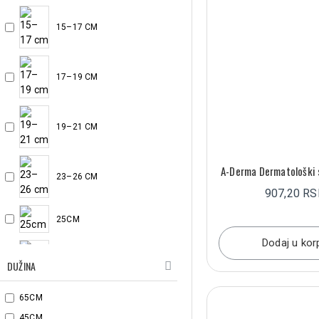
15–17 CM
17–19 CM
19–21 CM
A-Derma Dermatološki 
23–26 CM
907,20 R
25CM
Dodaj u kor
27–30 CM
DUŽINA
65CM
30CM
45CM