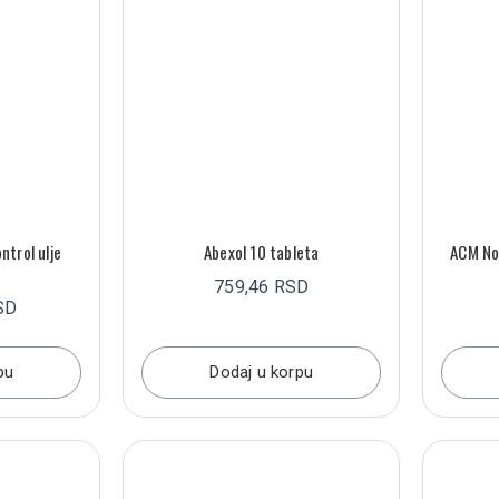
trol ulje
Abexol 10 tableta
ACM No
759,46 RSD
SD
pu
Dodaj u korpu