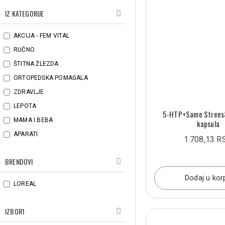
IZ KATEGORIJE
AKCIJA - FEM VITAL
RUČNO
ŠTITNA ŽLEZDA
ORTOPEDSKA POMAGALA
ZDRAVLJE
LEPOTA
5-HTP+Same Strees
MAMA I BEBA
kapsula
APARATI
1.708,13 R
BRENDOVI
Dodaj u kor
LOREAL
IZBOR1