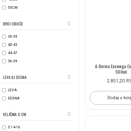
55CM
35CM
40CM
BROJ OBUĆE
35-39
L (28–31 CM)
40-43
44-47
36-39
A-Derma Exomega Con
500ml
M (25,5–28 CM)
LEVA ILI DESNA
2.851,20 R
LEVA
Dodaj u kor
DESNA
S (23–25,5 CM)
VELIČINA U CM
S 14-16
XS (20–25 CM)