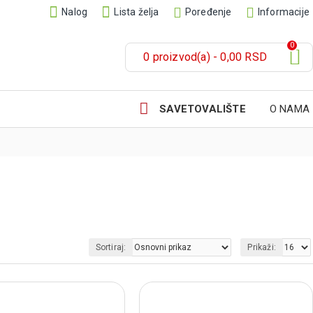
Nalog
Lista želja
Poređenje
Informacije
0
0 proizvod(a) - 0,00 RSD
SAVETOVALIŠTE
O NAMA
Sortiraj:
Prikaži: