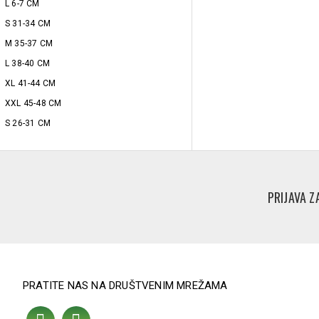
L 6-7 CM
S 31-34 CM
M 35-37 CM
L 38-40 CM
XL 41-44 CM
XXL 45-48 CM
S 26-31 CM
M 32-37 CM
L 38-44 CM
XL 45-51 CM
PRIJAVA Z
XXL 52-58 CM
S
M
L
XL
PRATITE NAS NA DRUŠTVENIM MREŽAMA
XXL