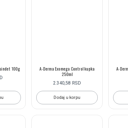
sindet 100g
A-Derma Exomega Control kupka
A-Derm
250ml
SD
2.340,58 RSD
pu
Dodaj u korpu