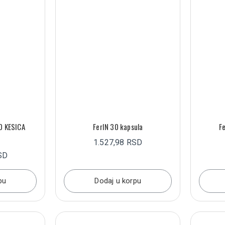
0 KESICA
FerIN 30 kapsula
F
1.527,98 RSD
SD
pu
Dodaj u korpu