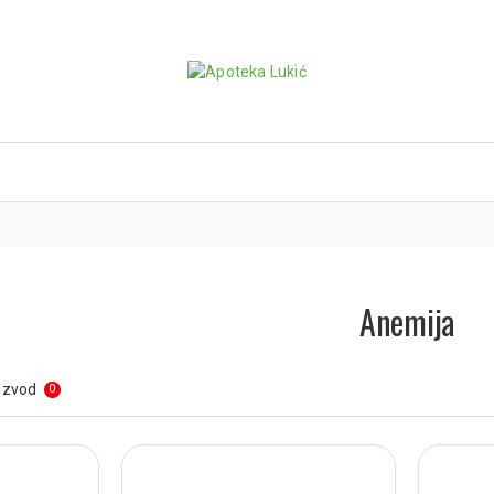
Anemija
izvod
0