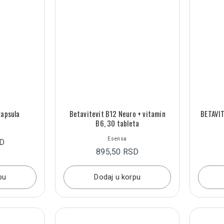
kapsula
Betavitevit B12 Neuro + vitamin
BETAVI
B6, 30 tableta
Esensa
SD
895,50 RSD
pu
Dodaj u korpu