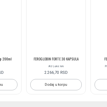
up 200ml
FEROGLOBIN FORTE 30 KAPSULA
F
AU Lukić lek
P
SD
2.266,70 RSD
pu
Dodaj u korpu