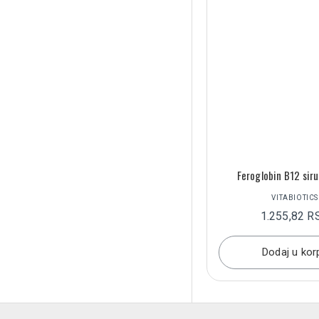
Feroglobin B12 sir
VITABIOTICS
1.255,82 R
Dodaj u kor