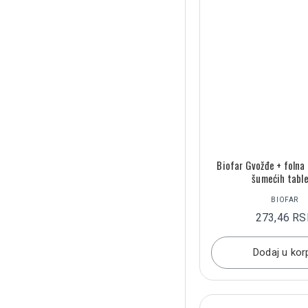
Biofar Gvožđe + folna 
šumećih tabl
BIOFAR
273,46 R
Dodaj u kor