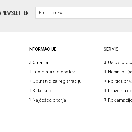
A NEWSLETTER:
INFORMACIJE
SERVIS
O nama
Uslovi prod
Informacije o dostavi
Načini plać
Uputstvo za registraciju
Politika pri
Kako kupiti
Pravo na od
Najčešća pitanja
Reklamacij