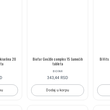
kiselina 20
Biofar Gvožđe complex 15 šumećih
BiVits
eta
tableta
BIOFAR
SD
343,44 RSD
pu
Dodaj u korpu