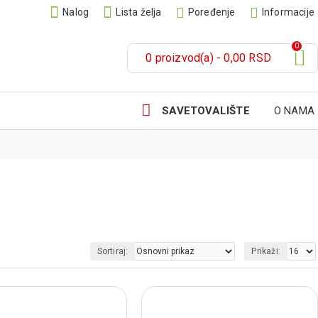
Nalog
Lista želja
Poređenje
Informacije
0
0 proizvod(a) - 0,00 RSD
SAVETOVALIŠTE
O NAMA
Sortiraj:
Prikaži: