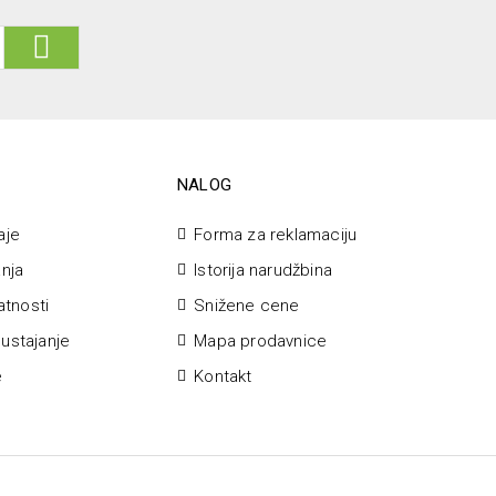
NALOG
aje
Forma za reklamaciju
anja
Istorija narudžbina
vatnosti
Snižene cene
ustajanje
Mapa prodavnice
e
Kontakt