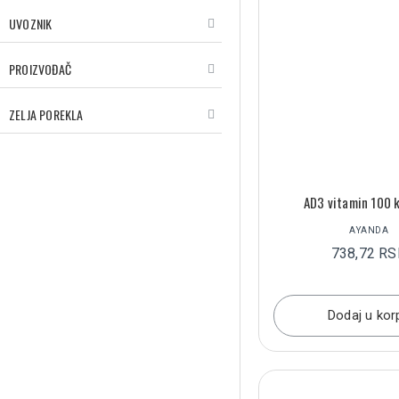
UVOZNIK
PROIZVOĐAČ
ZELJA POREKLA
AD3 vitamin 100 
AYANDA
738,72 R
Dodaj u kor