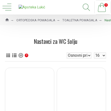
0
ORTOPEDSKA POMAGALA
TOALETNA POMAGALA
Nast
Nastavci za WC šolju
0