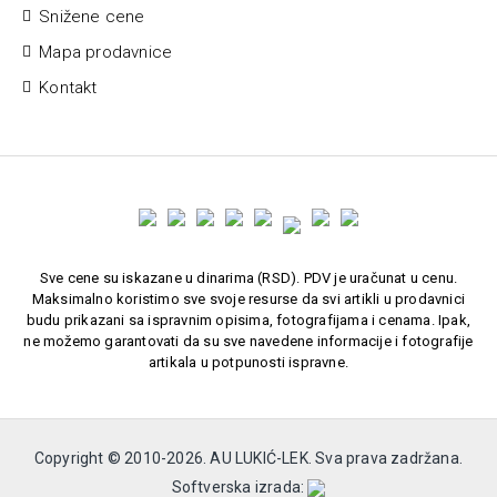
Snižene cene
Mapa prodavnice
Kontakt
Sve cene su iskazane u dinarima (RSD). PDV je uračunat u cenu.
Maksimalno koristimo sve svoje resurse da svi artikli u prodavnici
budu prikazani sa ispravnim opisima, fotografijama i cenama. Ipak,
ne možemo garantovati da su sve navedene informacije i fotografije
artikala u potpunosti ispravne.
Copyright © 2010-
2026. AU LUKIĆ-LEK. Sva prava zadržana.
Softverska izrada: