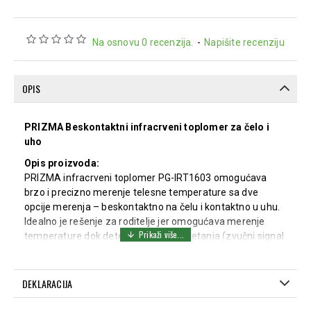
Na osnovu 0 recenzija.
-
Napišite recenziju
OPIS
PRIZMA Beskontaktni infracrveni toplomer za čelo i
uho
Opis proizvoda:
PRIZMA infracrveni toplomer PG-IRT1603 omogućava
brzo i precizno merenje telesne temperature sa dve
opcije merenja – beskontaktno na čelu i kontaktno u uhu.
Idealno je rešenje za roditelje jer omogućava merenje
temperature dok dete spava, bez ometanja (zvučni signal
se može isključiti). Termometar poseduje ekran u boji, što
omogućava jednostavno očitavanje: zelena za normalnu
temperaturu, narandžasta za povišenu, i crvena za visoku
DEKLARACIJA
temperaturu.