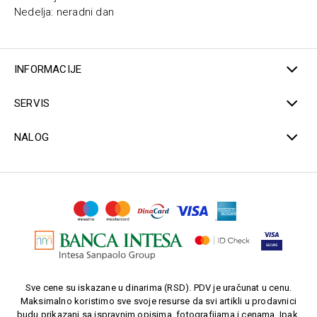
Nedelja: neradni dan
INFORMACIJE
SERVIS
NALOG
Sve cene su iskazane u dinarima (RSD). PDV je uračunat u cenu.
Maksimalno koristimo sve svoje resurse da svi artikli u prodavnici
budu prikazani sa ispravnim opisima, fotografijama i cenama. Ipak,