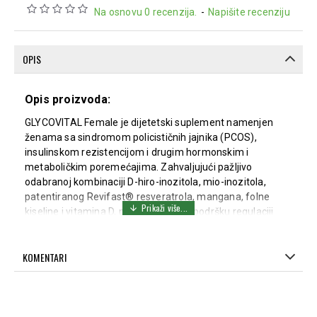
Na osnovu 0 recenzija.
-
Napišite recenziju
OPIS
Opis proizvoda:
GLYCOVITAL Female je dijetetski suplement namenjen
ženama sa sindromom policističnih jajnika (PCOS),
insulinskom rezistencijom i drugim hormonskim i
metaboličkim poremećajima. Zahvaljujući pažljivo
odabranoj kombinaciji D-hiro-inozitola, mio-inozitola,
patentiranog Revifast® resveratrola, mangana, folne
kiseline i vitamina D, pruža nutritivnu podršku regulaciji
metabolizma glukoze, hormonalne ravnoteže i
reproduktivnog zdravlja. Preporučuje se ženama sa
KOMENTARI
neredovnim menstrualnim ciklusima, problemima sa
ovulacijom i začećem, kao i kod metaboličkih
manifestacija povezanih sa PCOS-om.
D-hiro-inozitol i mio-inozitol učestvuju u procesima