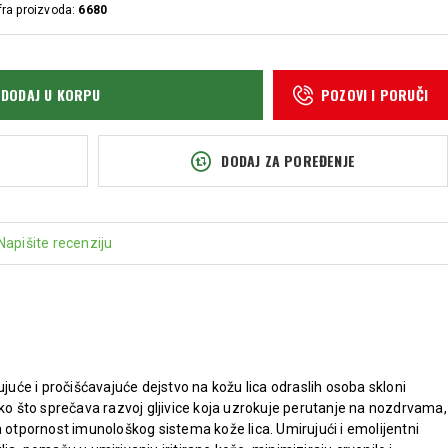
fra proizvoda:
6680
DODAJ U KORPU
POZOVI I PORUČI
DODAJ ZA POREĐENJE
Napišite recenziju
će i pročišćavajuće dejstvo na kožu lica odraslih osoba skloni
ako što sprečava razvoj gljivice koja uzrokuje perutanje na nozdrvama,
a otpornost imunološkog sistema kože lica. Umirujući i emolijentni