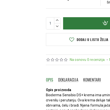
Ši
DODAJ U LISTU ŽELJA
Na osnovu 0 recenzija.
-
OPIS
DEKLARACIJA
KOMENTARI
Opis proizvoda
Bioderma Sensibio DS+ krema ima umiruju
crvenilu i perutanju. Ova krema deluje t
obrvama, čelu i bradi. Njena formula jač