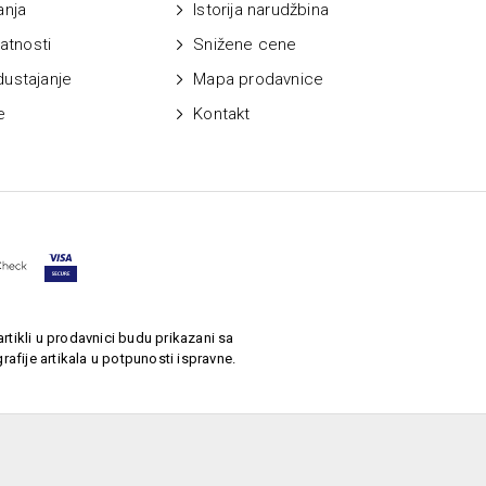
anja
Istorija narudžbina
vatnosti
Snižene cene
dustajanje
Mapa prodavnice
e
Kontakt
rtikli u prodavnici budu prikazani sa
afije artikala u potpunosti ispravne.