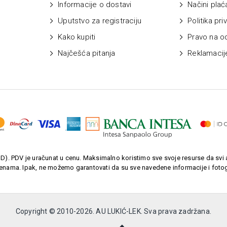
Informacije o dostavi
Načini plać
Uputstvo za registraciju
Politika pri
Kako kupiti
Pravo na o
Najčešća pitanja
Reklamacij
). PDV je uračunat u cenu. Maksimalno koristimo sve svoje resurse da svi a
enama. Ipak, ne možemo garantovati da su sve navedene informacije i fotogr
Copyright © 2010-
2026. AU LUKIĆ-LEK. Sva prava zadržana.