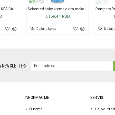
 KESICA
Sebamed baby krema extra meka 200 ml
D
1.169,41 RSD
Dodaj u korpu
Dodaj 
A NEWSLETTER:
INFORMACIJE
SERVIS
O nama
Uslovi prod