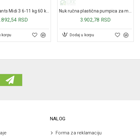
Pampers Pants Midi 3 6-11 kg 60 komada
Nuk ručna plastična pumpica za mleko 749078
1.892,54 RSD
3.902,78 RSD
u korpu
Dodaj u korpu
NALOG
aje
Forma za reklamaciju