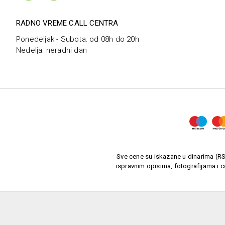
RADNO VREME CALL CENTRA
Ponedeljak - Subota: od 08h do 20h
Nedelja: neradni dan
Sve cene su iskazane u dinarima (RSD
ispravnim opisima, fotografijama i c