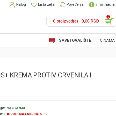
Nalog
Lista želja
Poređenje
Informacije
0
0 proizvod(a) - 0,00 RSD
SAVETOVALIŠTE
O NAMA
S+ KREMA PROTIV CRVENILA I
ger:
NA STANJU
end:
BIODERMA LABORATOIRE