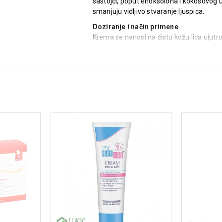
sastojci, poput enoksolona i kokosovog ul
smanjuju vidljivo stvaranje ljuspica.
Doziranje i način primene
Krema se nanosi na čistu kožu lica ujutru 
Gel.
Sastav
Aqua, Cocos Nucifera (Coconut) Oil, Prop
Acid, Sorbitan Sesquioleate, Piroctone O
Rhamnose, Fructooligosaccharides, Lami
Sodium Hydroxide, Phenoxyethanol.