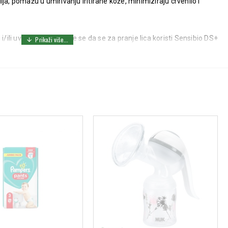
ja, pomažu u umirivanju iritirane kože, minimiziraju crvenilo i
i/ili uveče. Preporučuje se da se za pranje lica koristi Sensibio DS+
ylene Glycol, Caprylic/Capric Triglyceride, Dimethicone, Glycyrrhetinic
lamine, Glyceryl Undecylenate, Climbazole, Mannitol, Xylitol,
naria Ochroleuca Extract, Cetyl Alcohol, Carbomer, Sclerotium Gum,