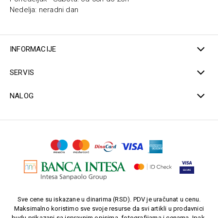
Nedelja: neradni dan
INFORMACIJE
SERVIS
NALOG
Sve cene su iskazane u dinarima (RSD). PDV je uračunat u cenu.
Maksimalno koristimo sve svoje resurse da svi artikli u prodavnici
budu prikazani sa ispravnim opisima, fotografijama i cenama. Ipak,