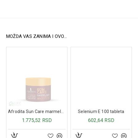
Dodatni opis
CinkDerm pasta se preporučuje:
Za upijanje sekreta obolele kože
Za zaustavljanje krvarenja iz manjih rana
Za zasušivanje i ubrzano zarastanje manjih rana
MOŽDA VAS ZANIMA I OVO...
Za odstranjivanje površinskih "odumrlih" ćelija kože
Napomena
Samo za spoljašnju upotrebu. Izbegavati kontakt sa
očima. U slučaju iritacije prekinuti upotrebu i konsultovati
se sa lekarom.
Afrodita Sun Care marmelada Bronze 200ml
Selenium E 100 tableta
1.775,52 RSD
602,64 RSD