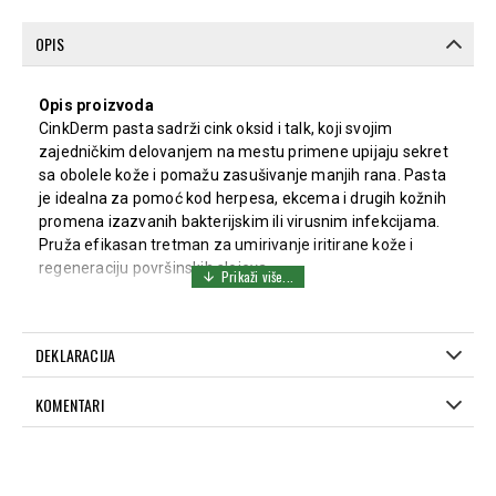
OPIS
Opis proizvoda
CinkDerm pasta sadrži cink oksid i talk, koji svojim
zajedničkim delovanjem na mestu primene upijaju sekret
sa obolele kože i pomažu zasušivanje manjih rana. Pasta
je idealna za pomoć kod herpesa, ekcema i drugih kožnih
promena izazvanih bakterijskim ili virusnim infekcijama.
Pruža efikasan tretman za umirivanje iritirane kože i
regeneraciju površinskih slojeva.
Sastav
Cink oksid
DEKLARACIJA
Talk
Vazelin
KOMENTARI
Način upotrebe
Naneti tanak sloj paste na zahvaćeno područje, jednom ili
dva puta dnevno, u skladu sa preporukom lekara ili
farmaceuta.