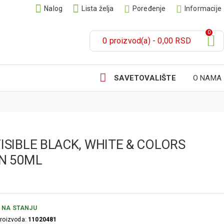
Nalog
Lista želja
Poređenje
Informacije
0
0 proizvod(a) - 0,00 RSD
SAVETOVALIŠTE
O NAMA
ISIBLE BLACK, WHITE & COLORS
N 50ML
NA STANJU
proizvoda:
11020481