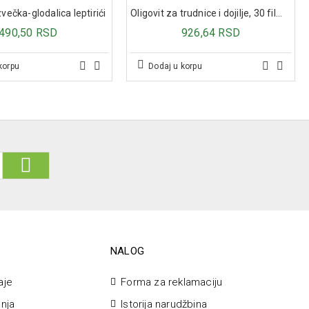
večka-glodalica leptirići
Oligovit za trudnice i dojilje, 30 film tableta
490,50 RSD
926,64 RSD
korpu
Dodaj u korpu
NALOG
aje
Forma za reklamaciju
anja
Istorija narudžbina