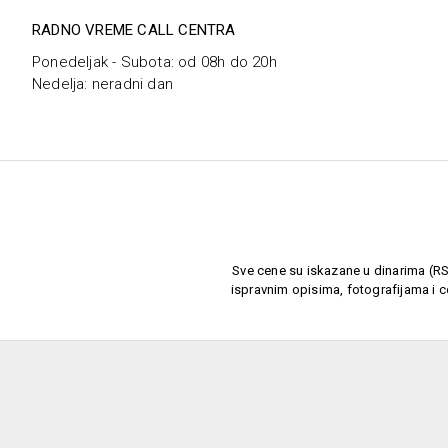
RADNO VREME CALL CENTRA
Ponedeljak - Subota: od 08h do 20h
Nedelja: neradni dan
Sve cene su iskazane u dinarima (RSD
ispravnim opisima, fotografijama i c