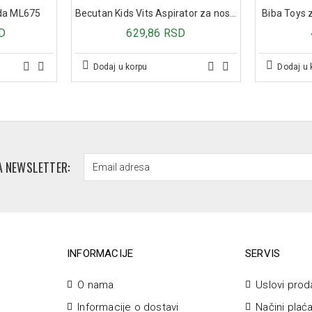
rda ML675
Becutan Kids Vits Aspirator za nos za bebe
Biba Toys z
D
629,86 RSD
Dodaj u korpu
Dodaj u 
A NEWSLETTER:
INFORMACIJE
SERVIS
O nama
Uslovi prod
Informacije o dostavi
Načini plać