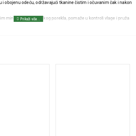
 i obojenu odeću, održavajući tkanine čistim i očuvanim čak i nakon
im mineralom vulkanskog porekla, pomaže u kontroli vlage i pruža
e bez alkohola, nežan prema koži i omogućava koži da diše.
irisa
na odeći
tuširanja, ujutru ili uveče prema potrebi.
methicone, c14-22 alcohols, parfum/fragrance, steareth-100/peg-
 diacetate, perlite, c12-20 alkyl glucoside, peg-4, peg-4 dilaurate,
nzyl alcohol, citronellol, hexyl cinnamal, isoeugenol, limonene,