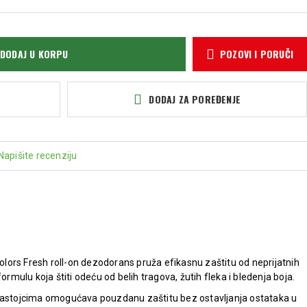
DODAJ U KORPU
POZOVI I PORUČI
DODAJ ZA POREĐENJE
Napišite recenziju
Colors Fresh roll-on dezodorans pruža efikasnu zaštitu od neprijatnih
ormulu koja štiti odeću od belih tragova, žutih fleka i bledenja boja.
 sastojcima omogućava pouzdanu zaštitu bez ostavljanja ostataka u