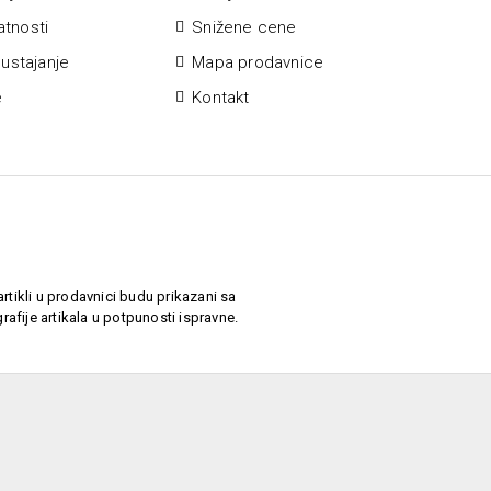
vatnosti
Snižene cene
ustajanje
Mapa prodavnice
e
Kontakt
rtikli u prodavnici budu prikazani sa
afije artikala u potpunosti ispravne.