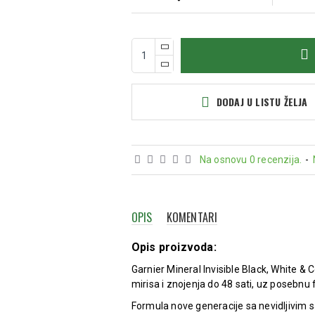
DODAJ U LISTU ŽELJA
Na osnovu 0 recenzija.
-
OPIS
KOMENTARI
Opis proizvoda:
Garnier Mineral Invisible Black, White & 
mirisa i znojenja do 48 sati, uz posebnu f
Formula nove generacije sa nevidljivim