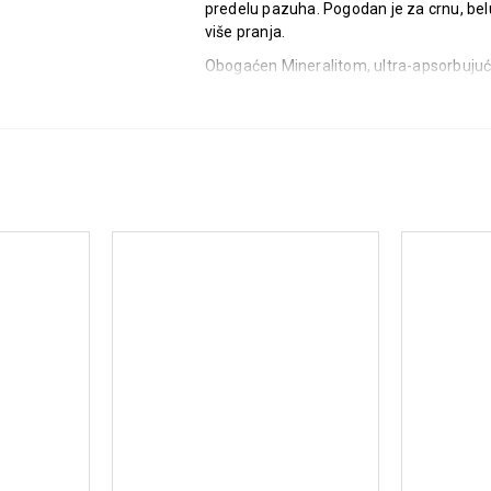
predelu pazuha. Pogodan je za crnu, belu
više pranja.
Obogaćen Mineralitom, ultra-apsorbujuć
dugotrajan osećaj svežine. Dezodorans j
Preporučuje se za:
zaštitu od znojenja i neprijatnih m
sprečavanje belih i žutih tragova 
svakodnevnu upotrebu
osetljivu kožu pazuha
dugotrajan osećaj svežine
Način upotrebe:
Naneti na čistu i suvu kožu pazuha nakon 
Sastav:
aqua/water, aluminum chlorohydrate, di
136/hdi copolymer, tetrasodium glutamate
peg-4 laurate, alpha-isomethyl ionone, be
linalool, iodopropynyl butylcarbamate