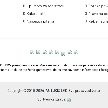
Uputstvo za registraciju
Politika pri
Kako kupiti
Pravo na od
Najčešća pitanja
Reklamacij
). PDV je uračunat u cenu. Maksimalno koristimo sve svoje resurse da svi a
enama. Ipak, ne možemo garantovati da su sve navedene informacije i fotogr
Copyright © 2010-
2026. AU LUKIĆ-LEK. Sva prava zadržana.
Softverska izrada: