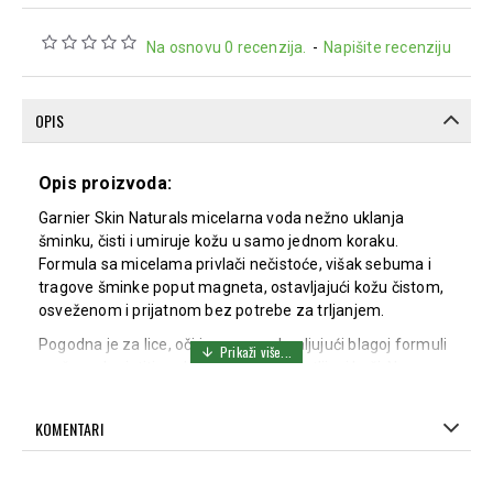
Na osnovu 0 recenzija.
-
Napišite recenziju
OPIS
Opis proizvoda:
Garnier Skin Naturals micelarna voda nežno uklanja
šminku, čisti i umiruje kožu u samo jednom koraku.
Formula sa micelama privlači nečistoće, višak sebuma i
tragove šminke poput magneta, ostavljajući kožu čistom,
osveženom i prijatnom bez potrebe za trljanjem.
Pogodna je za lice, oči i usne, a zahvaljujući blagoj formuli
može se koristiti svakodnevno i na osetljivoj koži. Ne
ostavlja mastan trag i nije potrebno ispiranje nakon
upotrebe.
KOMENTARI
Micelarna voda efikasno uklanja šminku i nečistoće, dok
glicerin doprinosi očuvanju hidratacije i prijatnog osećaja