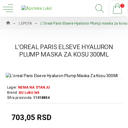
0
LEPOTA
L'Oreal Paris Elseve Hyaluron Plump maska za kos
L'OREAL PARIS ELSEVE HYALURON
PLUMP MASKA ZA KOSU 300ML
Lager:
NEMA NA STANJU
Brend:
AU Lukić lek
Šifra proizvoda:
11018854
703,05 RSD