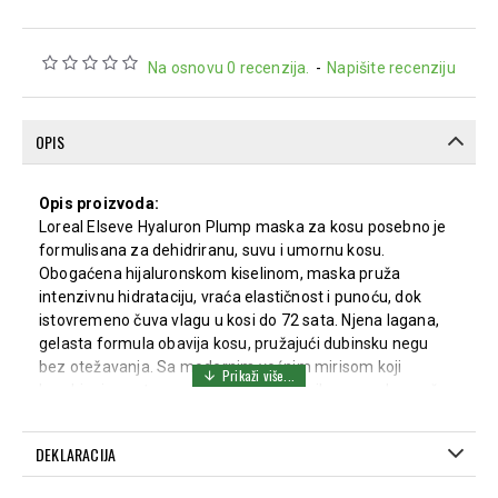
Na osnovu 0 recenzija.
-
Napišite recenziju
OPIS
Opis proizvoda:
Loreal Elseve Hyaluron Plump maska za kosu posebno je
formulisana za dehidriranu, suvu i umornu kosu.
Obogaćena hijaluronskom kiselinom, maska pruža
intenzivnu hidrataciju, vraća elastičnost i punoću, dok
istovremeno čuva vlagu u kosi do 72 sata. Njena lagana,
gelasta formula obavija kosu, pružajući dubinsku negu
bez otežavanja. Sa modernim voćnim mirisom koji
kombinuje cvetne note sa slatkom vanilom, maska pruža
luksuzan tretman kosi.
Karakteristike:
DEKLARACIJA
Dubinska hidratacija za dehidriranu i suvu kosu.