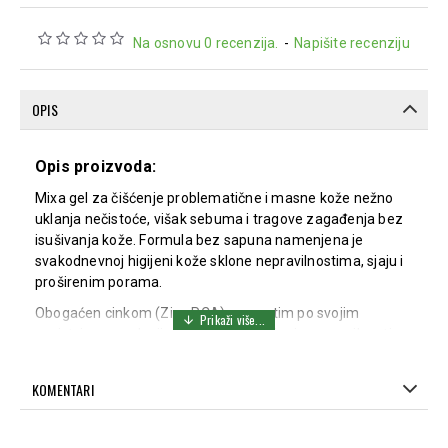
Na osnovu 0 recenzija.
-
Napišite recenziju
OPIS
Opis proizvoda:
Mixa gel za čišćenje problematične i masne kože nežno
uklanja nečistoće, višak sebuma i tragove zagađenja bez
isušivanja kože. Formula bez sapuna namenjena je
svakodnevnoj higijeni kože sklone nepravilnostima, sjaju i
proširenim porama.
Obogaćen cinkom (Zinc PCA), poznatim po svojim
svojstvima regulacije sebuma i smanjenja nepravilnosti,
gel dubinski čisti pore i doprinosi čistijem i svežijem
izgledu kože. Glicerin pomaže u očuvanju hidratacije kože,
KOMENTARI
dok ekstrakt moringe doprinosi zaštiti kože od spoljašnjih
nečistoća i zagađenja.