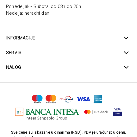
Ponedeljak - Subota: od 08h do 20h
Nedelja: neradni dan
INFORMACIJE
SERVIS
NALOG
Sve cene su iskazane u dinarima (RSD). PDV je uračunat u cenu.