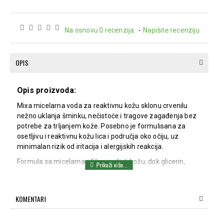
Na osnovu 0 recenzija.
-
Napišite recenziju
OPIS
Opis proizvoda:
Mixa micelarna voda za reaktivnu kožu sklonu crvenilu
nežno uklanja šminku, nečistoće i tragove zagađenja bez
potrebe za trljanjem kože. Posebno je formulisana za
osetljivu i reaktivnu kožu lica i područja oko očiju, uz
minimalan rizik od iritacija i alergijskih reakcija.
Formula sa micelama efikasno čisti kožu, dok glicerin,
pantenol i alantoin pomažu u umirivanju crvenila,
smanjenju osećaja zatezanja i očuvanju prirodne zaštitne
barijere kože. Fiziološki pH 7,2 doprinosi očuvanju
KOMENTARI
ravnoteže kože i dodatnom osećaju prijatnosti nakon
čišćenja.