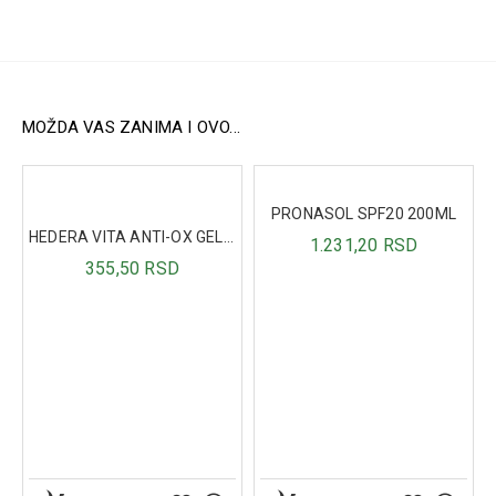
Način upotrebe:
Naneti kremu na čistu kožu lica, izbegavajući područje oko
očiju. Može se koristiti svakodnevno.
MOŽDA VAS ZANIMA I OVO...
PRONASOL SPF20 200ML
0
HEDERA VITA ANTI-OX GEL ZA UMIVANJE 50ML
1.231,20 RSD
355,50 RSD