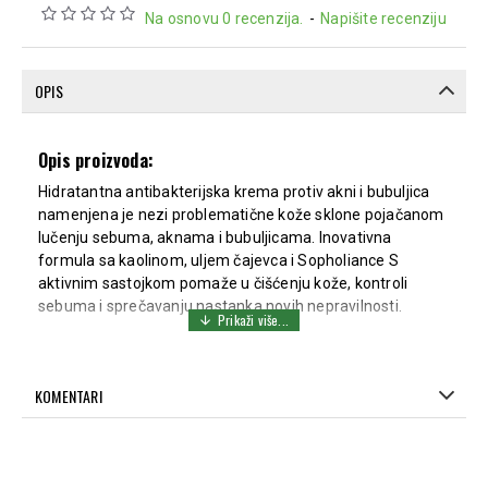
Na osnovu 0 recenzija.
-
Napišite recenziju
OPIS
Opis proizvoda:
Hidratantna antibakterijska krema protiv akni i bubuljica
namenjena je nezi problematične kože sklone pojačanom
lučenju sebuma, aknama i bubuljicama. Inovativna
formula sa kaolinom, uljem čajevca i Sopholiance S
aktivnim sastojkom pomaže u čišćenju kože, kontroli
sebuma i sprečavanju nastanka novih nepravilnosti.
Krema doprinosi smanjenju postojećih akni i bubuljica,
umiruje kožu i hidrira je bez osećaja težine. Brzo se upija,
lako nanosi i ostavlja kožu čistom, mekom i glatkom
KOMENTARI
tokom celog dana.
Preporučuje se za svakodnevnu negu masne i
problematične kože sklone aknama.