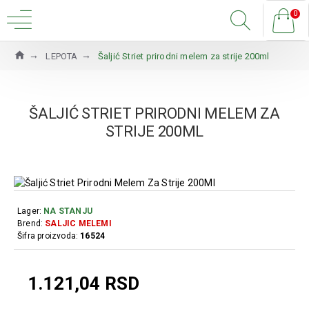
0
LEPOTA
Šaljić Striet prirodni melem za strije 200ml
ŠALJIĆ STRIET PRIRODNI MELEM ZA
STRIJE 200ML
Lager:
NA STANJU
Brend:
SALJIC MELEMI
Šifra proizvoda:
16524
1.121,04 RSD