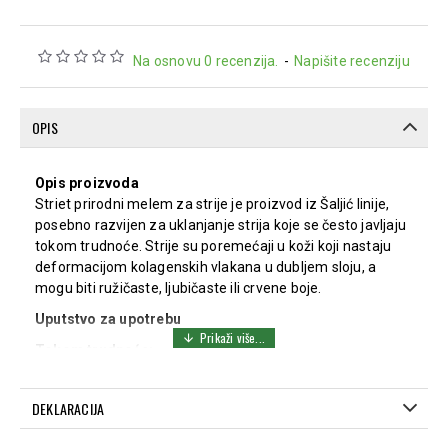
Na osnovu 0 recenzija.
-
Napišite recenziju
OPIS
Opis proizvoda
Striet prirodni melem za strije je proizvod iz Šaljić linije,
posebno razvijen za uklanjanje strija koje se često javljaju
tokom trudnoće. Strije su poremećaji u koži koji nastaju
deformacijom kolagenskih vlakana u dubljem sloju, a
mogu biti ružičaste, ljubičaste ili crvene boje.
Uputstvo za upotrebu
Tokom trudnoće:
Nakon tuširanja toplom vodom, blago obrišite telo
mekim peškirom.
DEKLARACIJA
Svake večeri nanesite Striet melem na telo blagim
utrljavanjem.