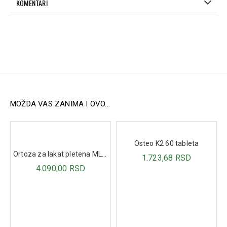
KOMENTARI
Ova rutina pomaže u očuvanju elastičnosti kože, čime
se smanjuje mogućnost nastanka strija.
Posle porođaja:
Ako do sada niste koristili Striet, postupak je isti kao u
toku trudnoće, ali utrljavanje vršite sa malo jačim
pritiskom.
Nanosite melem na kožu i ponavljajte proces sve dok
strije ne nestanu.
MOŽDA VAS ZANIMA I OVO...
Sastav
(Sastav proizvoda nije naveden u tekstu. Dodajte
relevantne sastojke ovde, ako ih imate.)
Osteo K2 60 tableta
Ortoza za lakat pletena ML131W
1.723,68 RSD
4.090,00 RSD