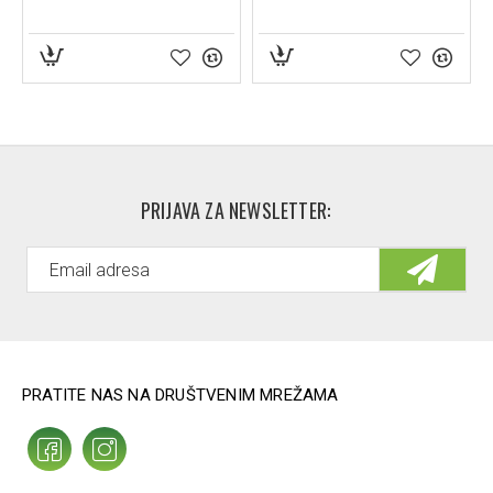
Propilen glikol, karbomer, akrilati, natrijum
hidroksid, konzervansi
PRIJAVA ZA NEWSLETTER:
PRATITE NAS NA DRUŠTVENIM MREŽAMA