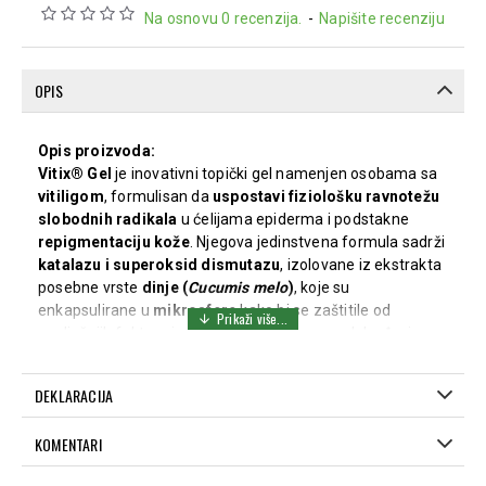
Na osnovu 0 recenzija.
-
Napišite recenziju
OPIS
Opis proizvoda:
Vitix® Gel
je inovativni topički gel namenjen osobama sa
vitiligom
, formulisan da
uspostavi fiziološku ravnotežu
slobodnih radikala
u ćelijama epiderma i podstakne
repigmentaciju kože
. Njegova jedinstvena formula sadrži
katalazu i superoksid dismutazu
, izolovane iz ekstrakta
posebne vrste
dinje (
Cucumis melo
)
, koje su
enkapsulirane u
mikrosfere
kako bi se zaštitile od
spoljašnjih faktora i omogućile postepeno oslobađanje
aktivnih sastojaka u kontaktu sa kožom.
Redovnom primenom,
Vitix® Gel
može
usporiti
DEKLARACIJA
napredovanje depigmentacije
, a u kombinaciji sa
fototerapijom
ili
helioterapijom
, može
pomoći u
KOMENTARI
obnavljanju pigmentacije kože
.