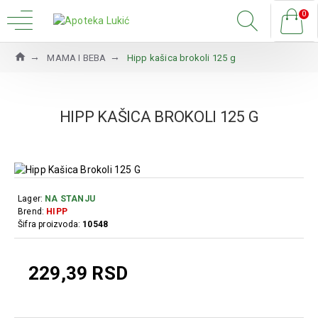
0
MAMA I BEBA
Hipp kašica brokoli 125 g
HIPP KAŠICA BROKOLI 125 G
Lager:
NA STANJU
Brend:
HIPP
Šifra proizvoda:
10548
229,39 RSD