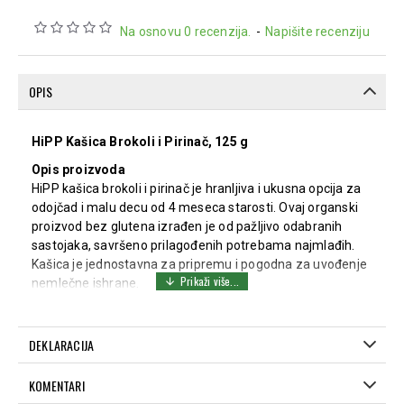
Na osnovu 0 recenzija.
-
Napišite recenziju
OPIS
HiPP Kašica Brokoli i Pirinač, 125 g
Opis proizvoda
HiPP kašica brokoli i pirinač je hranljiva i ukusna opcija za
odojčad i malu decu od 4 meseca starosti. Ovaj organski
proizvod bez glutena izrađen je od pažljivo odabranih
sastojaka, savršeno prilagođenih potrebama najmlađih.
Kašica je jednostavna za pripremu i pogodna za uvođenje
nemlečne ishrane.
Doziranje i način primene
Početi sa par kašičica pre mlečnog obroka i postepeno
DEKLARACIJA
povećavati količinu. Ugrejati željenu količinu u posudi sa
vodom ili u mikrotalasnoj pećnici (teglicu otvoriti i poklopiti
KOMENTARI
kuhinjskim papirom). Promešati plastičnom kašičicom.