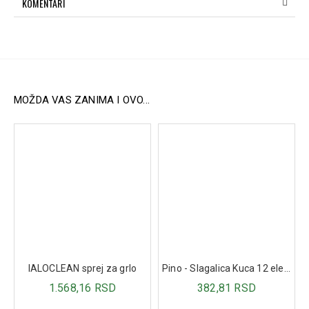
KOMENTARI
promešajte kašičicom. Zagrejte željenu količinu u posudi
sa vodom ili u mikrotalasnoj rerni (otvorite teglicu i pokrijte
je kuhinjskim papirom). Preostali deo čuvajte u frižideru i
potrošite u roku od 24 sata.
Sastav
Povrće* 53% (krompir* 26%, paradajz* 25%, luk*), voda,
MOŽDA VAS ZANIMA I OVO...
pileće meso* 9,4%, kukuruzno brašno*, pirinčani skrob*,
repičino ulje* 1,9%, začini* (biber*, kim*)
Uzrast:
8m+
IALOCLEAN sprej za grlo
Pino - Slagalica Kuca 12 elemenata
1.568,16 RSD
382,81 RSD