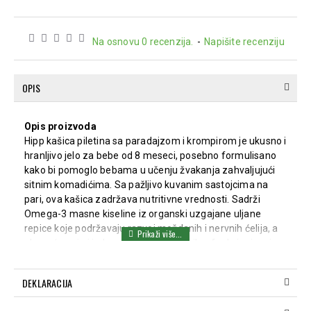
Na osnovu 0 recenzija.
-
Napišite recenziju
OPIS
Opis proizvoda
Hipp kašica piletina sa paradajzom i krompirom je ukusno i
hranljivo jelo za bebe od 8 meseci, posebno formulisano
kako bi pomoglo bebama u učenju žvakanja zahvaljujući
sitnim komadićima. Sa pažljivo kuvanim sastojcima na
pari, ova kašica zadržava nutritivne vrednosti. Sadrži
Omega-3 masne kiseline iz organski uzgajane uljane
repice koje podržavaju razvoj moždanih i nervnih ćelija, a
obogaćena je i jodom, važnim za pravilno funkcionisanje
štitne žlezde. Proizvod je bez dodatka soli, aroma,
konzervansa i veštačkih boja.
DEKLARACIJA
Doziranje i način primene
Kašicu poslužite kao glavni obrok za ručak. Pre upotrebe