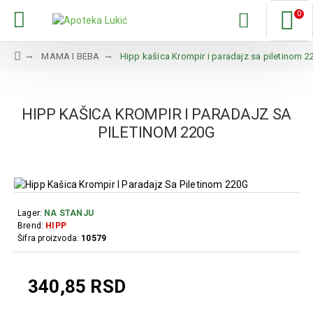
0
MAMA I BEBA
Hipp kašica Krompir i paradajz sa piletinom 2
HIPP KAŠICA KROMPIR I PARADAJZ SA
PILETINOM 220G
Lager:
NA STANJU
Brend:
HIPP
Šifra proizvoda:
10579
340,85 RSD