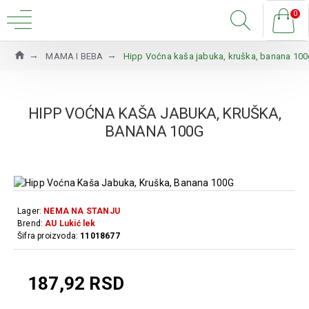
0
MAMA I BEBA
Hipp Voćna kaša jabuka, kruška, banana 10
HIPP VOĆNA KAŠA JABUKA, KRUŠKA,
BANANA 100G
Lager:
NEMA NA STANJU
Brend:
AU Lukić lek
Šifra proizvoda:
11018677
187,92 RSD