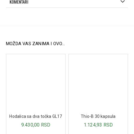
KOMENTARI
šećerima prisutnim u voću.
Praktično pakovanje:
Lako za nošenje i praktično za
hranjenje kod kuće ili u pokretu.
Pogodno za bebe od 4 meseca+:
Bezbedno za
uvođenje u ishranu beba uz postepenu prilagodbu.
Sastav:
MOŽDA VAS ZANIMA I OVO...
100% voće* (jabuke* 40%, kruške* 40%, banane* 20%).
*Svi sastojci dolaze iz organske proizvodnje.
Hodalica sa dva točka GL17
Thio-B 30 kapsula
9.430,00 RSD
1.124,93 RSD