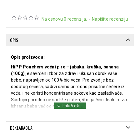
Na osnovu 0 recenzija.
-
Napišite recenziju
OPIS
Opis proizvoda:
HiPP Pouchers voćni pire – jabuka, kruška, banana
(100g)
je savršen izbor za zdrav i ukusan obrok vaše
bebe, napravljen od 100% bio voća. Proizvod je bez
dodatog šećera, sadrži samo prirodno prisutne šećere iz
voća, i ne koristi koncentrisane sokove kao zaslađivače.
Sastojci prirodno ne sadrže gluten, što ga čini idealnim za
ishranu beba već od 4 meseca.
100% Bio voće:
Sadrži samo voće iz organske
proizvodnje – jabuke (40%), kruške (40%) i banane
DEKLARACIJA
(20%).
Bez dodatog šećera:
Zaslađeno isključivo prirodnim