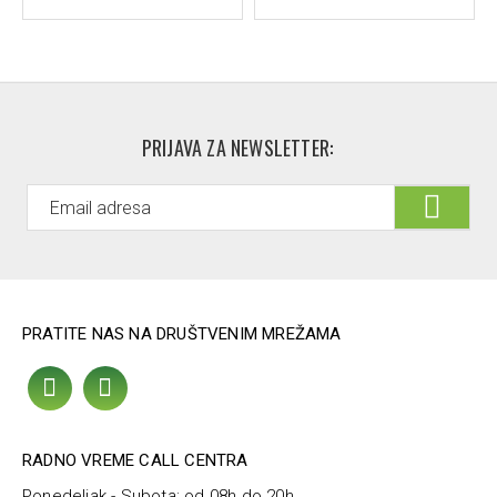
visokim potrebama za ovim mineralom.
Bez neželjenih efekata poput mučnine, konstipacije i
problema sa varenjem.
PRIJAVA ZA NEWSLETTER:
PRATITE NAS NA DRUŠTVENIM MREŽAMA
RADNO VREME CALL CENTRA
Ponedeljak - Subota: od 08h do 20h