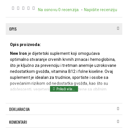
Na osnovu 0 recenzija.
-
Napišite recenziju
OPIS
Opis proizvoda:
New Iron
je dijetetski suplement koji omogućava
optimalno stvaranje crvenih krvnih zrnaca i hemoglobina,
što je ključno za prevenciju i tretman anemije uzrokovane
nedostatkom gvožđa, vitamina B12 i folne kiseline. Ovaj
suplement je idealan za trudnice, sportiste i osobe sa
povećanim rizikom od nedostatka gvožđa, kao što su
adolescenti, vegeterijanci i vegani, ili žene sa obilnim
menstruacijama. Zahvaljujući inovativnoj formuli sa
malim, stabilnim molekulima bez jonskog naboja,
New
Iron
se lako apsorbuje u tankom crevu, bez izazivanja
DEKLARACIJA
neželjenih efekata poput mučnine, konstipacije ili
problema sa varenjem.
KOMENTARI