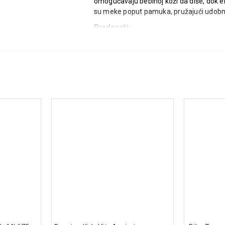
omogućavaju bebinoj koži da diše, dok el
su meke poput pamuka, pružajući udobnost
Prednosti:
Micro-Pearls tehnologija upija i za
Dvostruka zaštita protiv curenja
Kanali za protok vazduha omoguća
Meke i udobne zahvaljujući elast
Pakovanje:
66 komada