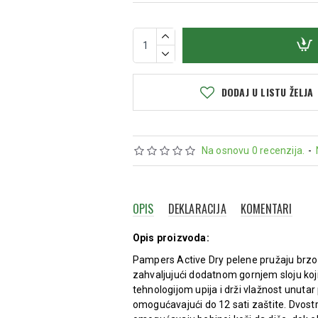
DODAJ U LISTU ŽELJA
Na osnovu 0 recenzija.
-
OPIS
DEKLARACIJA
KOMENTARI
Opis proizvoda:
Pampers Active Dry pelene pružaju brzo 
zahvaljujući dodatnom gornjem sloju koj
tehnologijom upija i drži vlažnost unutar 
omogućavajući do 12 sati zaštite. Dvostr