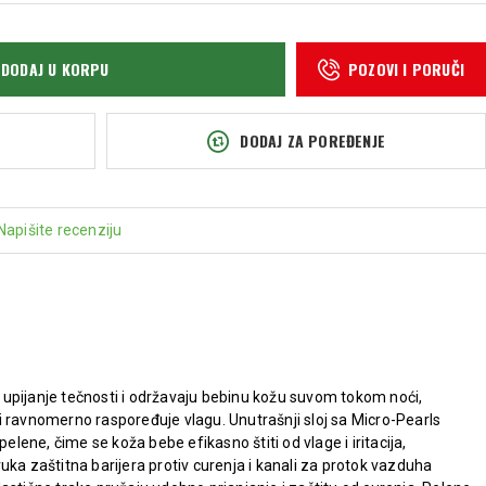
DODAJ U KORPU
POZOVI I PORUČI
DODAJ ZA POREĐENJE
Napišite recenziju
upijanje tečnosti i održavaju bebinu kožu suvom tokom noći,
i ravnomerno raspoređuje vlagu. Unutrašnji sloj sa Micro-Pearls
pelene, čime se koža bebe efikasno štiti od vlage i iritacija,
uka zaštitna barijera protiv curenja i kanali za protok vazduha