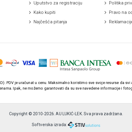
Uputstvo za registraciju
Politika pri
Kako kupiti
Pravo na o
Najčešća pitanja
Reklamacij
). PDV je uračunat u cenu. Maksimalno koristimo sve svoje resurse da svi a
enama. Ipak, ne možemo garantovati da su sve navedene informacije i fotogr
Copyright © 2010-
2026. AU LUKIĆ-LEK. Sva prava zadržana.
Softverska izrada: