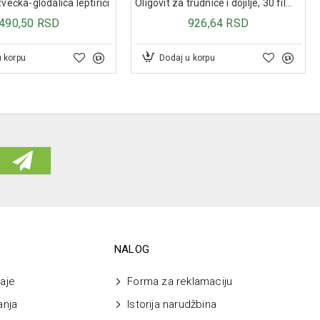
večka-glodalica leptirići
Oligovit za trudnice i dojilje, 30 film tableta
490,50 RSD
926,64 RSD
u korpu
Dodaj u korpu
NALOG
aje
Forma za reklamaciju
anja
Istorija narudžbina