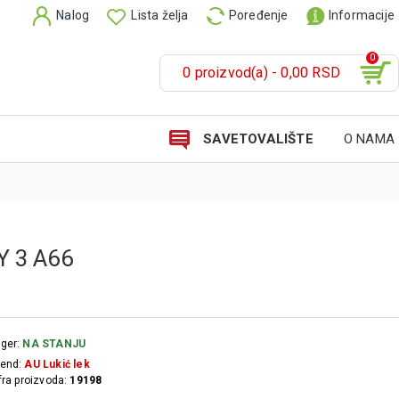
Nalog
Lista želja
Poređenje
Informacije
0
0 proizvod(a) - 0,00 RSD
SAVETOVALIŠTE
O NAMA
 3 A66
ger:
NA STANJU
end:
AU Lukić lek
fra proizvoda:
19198