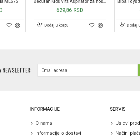
rda ML675
Becutan Kids Vits Aspirator za nos za bebe
Biba Toys z
D
629,86 RSD
Dodaj u korpu
Dodaj 
A NEWSLETTER:
INFORMACIJE
SERVIS
O nama
Uslovi prod
Informacije o dostavi
Načini plać