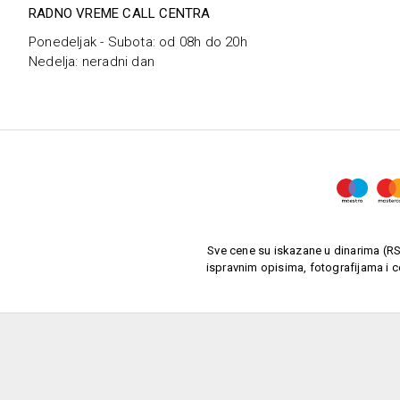
RADNO VREME CALL CENTRA
Ponedeljak - Subota: od 08h do 20h
Nedelja: neradni dan
Sve cene su iskazane u dinarima (RSD
ispravnim opisima, fotografijama i c