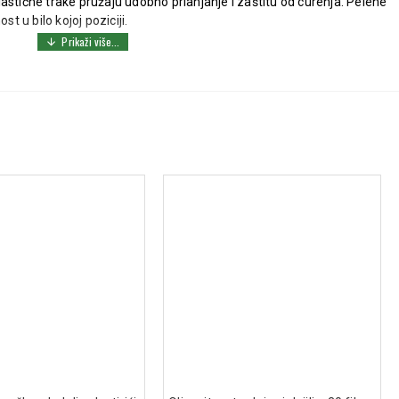
astične trake pružaju udobno prianjanje i zaštitu od curenja. Pelene
 u bilo kojoj poziciji.
ključava vlagu do 12 sati
vaju koži da diše
ičnim trakama