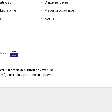
vatnosti
Snižene cene
dustajanje
Mapa prodavnice
e
Kontakt
rtikli u prodavnici budu prikazani sa
afije artikala u potpunosti ispravne.