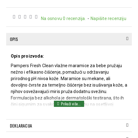
Na osnovu 0 recenzija.
-
Napišite recenziju
OPIS
Opis proizvoda:
Pampers Fresh Clean vlažne maramice za bebe pružaju
nežno i efikasno čišćenje, pomažući u održavanju
prirodnog pH nivoa kože. Maramice su mekane, ali
dovoljno čvrste za temeljno čišćenje bez isušivanja kože, a
njihov osvežavajući miris pruža dodatnu svežinu.
Formulacija bez alkohola je dermatološki testirana, što ih
čini sigurnim za svakodnevnu upotrebu na osetljivoj
bebinoj koži.
Karakteristike:
DEKLARACIJA
Sa osvežavajućim mirisnim losionom za bebe
Pomaže u održavanju prirodnog pH kože