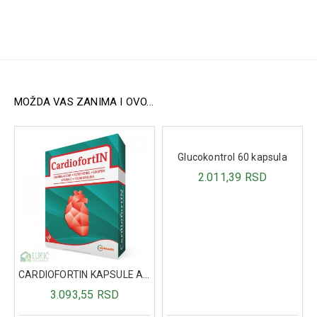
MOŽDA VAS ZANIMA I OVO...
Glucokontrol 60 kapsula
2.011,39 RSD
ena i ruku ML112
CARDIOFORTIN KAPSULE A30
3.093,55 RSD