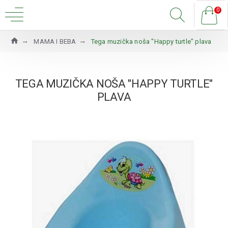
0
MAMA I BEBA
Tega muzička noša "Happy turtle" plava
TEGA MUZIČKA NOŠA "HAPPY TURTLE"
PLAVA