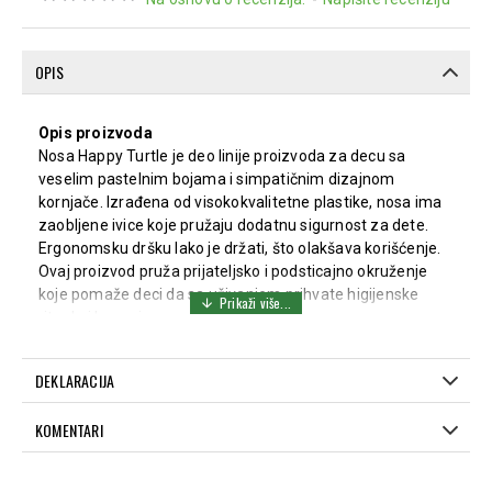
OPIS
Opis proizvoda
Nosa Happy Turtle je deo linije proizvoda za decu sa
veselim pastelnim bojama i simpatičnim dizajnom
kornjače. Izrađena od visokokvalitetne plastike, nosa ima
zaobljene ivice koje pružaju dodatnu sigurnost za dete.
Ergonomsku dršku lako je držati, što olakšava korišćenje.
Ovaj proizvod pruža prijateljsko i podsticajno okruženje
koje pomaže deci da sa uživanjem prihvate higijenske
rituale i kupanje.
Karakteristike:
DEKLARACIJA
Veseli dizajn sa slikom kornjače.
Sigurne zaobljene ivice.
KOMENTARI
Izrađena od kvalitetne i izdržljive plastike.
Ergonomsku dršku lako drže male ruke.
Idealno za podsticanje pozitivnih navika kod dece.