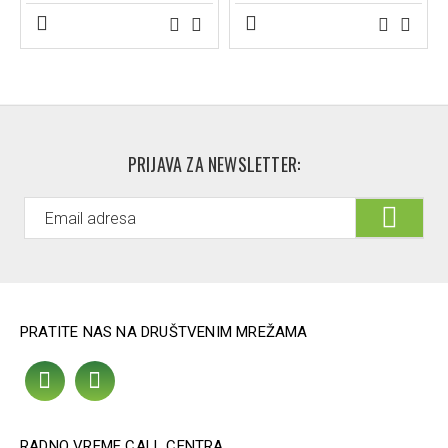
Operite kadicu blagim antiseptičkim sapunom.
Očistite vlažnom krpom, isperite vodom i osušite
suvom krpom.
Ne koristite abrazivna sredstva, kiseline ili parne
čistače.
Ne perite u veš mašini.
Naručite kadicu za pranje kose GL59
i olakšajte higijenu
PRIJAVA ZA NEWSLETTER:
kose i glave svojim bližnjima u udobnosti njihovog kreveta.
Napomena:
Slike proizvoda su informativnog karaktera.
Trudimo se da slike što vernije prikažu proizvod, ali može
doći do manjih odstupanja koje se tiču isključivo izgleda,
(promene pakovanja ili boje konca I sl) a ne
funkcionalnosti proizvoda.
PRATITE NAS NA DRUŠTVENIM MREŽAMA
RADNO VREME CALL CENTRA