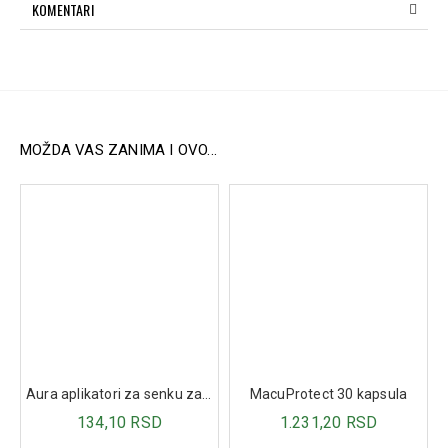
konstrukcija za veću izdržljivost i udobnost, sa posebno
KOMENTARI
prilagođenim delom za vrat pacijenta.
Praktično rešenje:
Uključuje vreću za vodu sa tušem i
crevom za kontrolisano oticanje vode, omogućavajući
lako ispiranje kose.
Lako ispuštanje vode:
Opremljena ventilom i crevom
za jednostavno i brzo pražnjenje vode.
Mobilna šamponjera:
Idealna za upotrebu kod
MOŽDA VAS ZANIMA I OVO...
nepokretnih osoba ili u situacijama gde tradicionalno
kupanje nije moguće.
Upotreba:
Kadica je dizajnirana da pruži maksimalnu
udobnost pacijentima i jednostavno korišćenje za
negovatelje. Vreća za vodu se postavlja iznad kadice, što
omogućava prirodan protok vode kroz tuš, bez potrebe za
dodatnim priborom.
Idealna za:
Ležeće i teško pokretne pacijente.
Osobe koje ne mogu samostalno doći do kupatila.
Aura aplikatori za senku za oči 3kom
MacuProtect 30 kapsula
Postoperativne pacijente i one u procesu oporavka.
134,10 RSD
1.231,20 RSD
Uputstvo za održavanje: