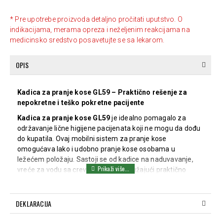
* Pre upotrebe proizvoda detaljno pročitati uputstvo. O
indikacijama, merama opreza i neželjenim reakcijama na
medicinsko sredstvo posavetujte se sa lekarom.
OPIS
Kadica za pranje kose GL59 – Praktično rešenje za
nepokretne i teško pokretne pacijente
Kadica za pranje kose GL59
je idealno pomagalo za
održavanje lične higijene pacijenata koji ne mogu da dođu
do kupatila. Ovaj mobilni sistem za pranje kose
omogućava lako i udobno pranje kose osobama u
ležećem položaju. Sastoji se od kadice na naduvavanje,
vreće za vodu sa crevom i tušem, pružajući praktično
rešenje za negu nepokretnih pacijenata.
Ključne karakteristike:
DEKLARACIJA
Kadica na naduvavanje:
Dvostruko ojačana