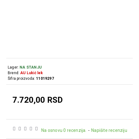
Lager:
NA STANJU
Brend:
AU Lukić lek
Šifra proizvoda:
11019297
7.720,00 RSD
Na osnovu 0 recenzija.
-
Napišite recenziju