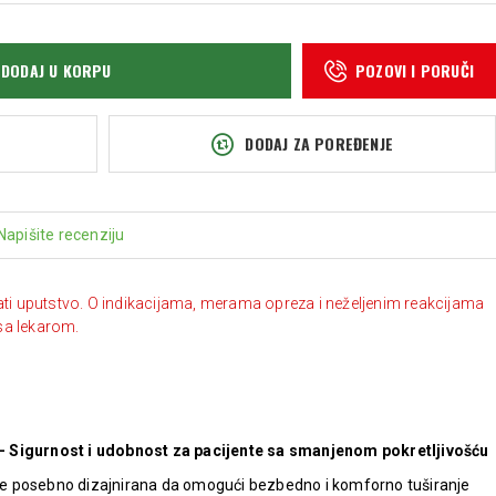
DODAJ U KORPU
POZOVI I PORUČI
DODAJ ZA POREĐENJE
Napišite recenziju
ati uputstvo. O indikacijama, merama opreza i neželjenim reakcijama
sa lekarom.
– Sigurnost i udobnost za pacijente sa smanjenom pokretljivošću
e posebno dizajnirana da omogući bezbedno i komforno tuširanje