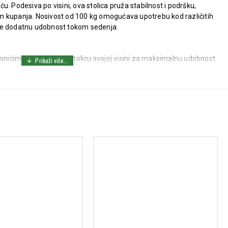
. Podesiva po visini, ova stolica pruža stabilnost i podršku,
ikom kupanja. Nosivost od 100 kg omogućava upotrebu kod različitih
je dodatnu udobnost tokom sedenja.
icima da prilagode stolicu svojoj visini za maksimalnu udobnost.
cijente različitih telesnih težina.
ršku i udobnost prilikom tuširanja.
bilnost pacijentima sa smanjenom pokretljivošću, smanjujući rizik od
ivošću.
a, bolesti ili operacije.
a i pada.
.
1
i pružite svojim bližnjima sigurnost, udobnost i stabilnost tokom