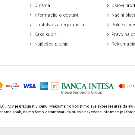
O nama
Uslovi prod
Informacije o dostavi
Načini plać
Uputstvo za registraciju
Politika pri
Kako kupiti
Pravo na o
Najčešća pitanja
Reklamacij
). PDV je uračunat u cenu. Maksimalno koristimo sve svoje resurse da svi a
enama. Ipak, ne možemo garantovati da su sve navedene informacije i fotogr