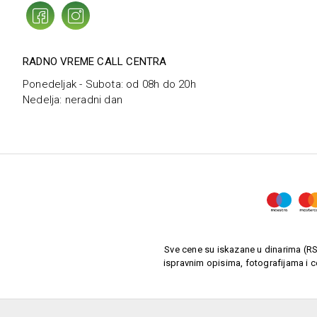
RADNO VREME CALL CENTRA
Ponedeljak - Subota: od 08h do 20h
Nedelja: neradni dan
Sve cene su iskazane u dinarima (RSD
ispravnim opisima, fotografijama i c