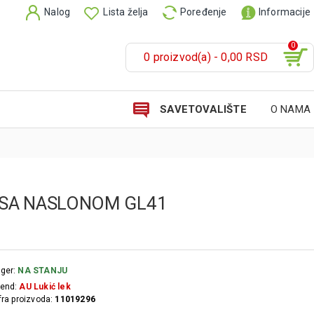
Nalog
Lista želja
Poređenje
Informacije
0
0 proizvod(a) - 0,00 RSD
SAVETOVALIŠTE
O NAMA
 SA NASLONOM GL41
ger:
NA STANJU
end:
AU Lukić lek
fra proizvoda:
11019296