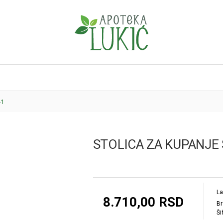
41
STOLICA ZA KUPANJE
La
8.710,00 RSD
Br
Ši