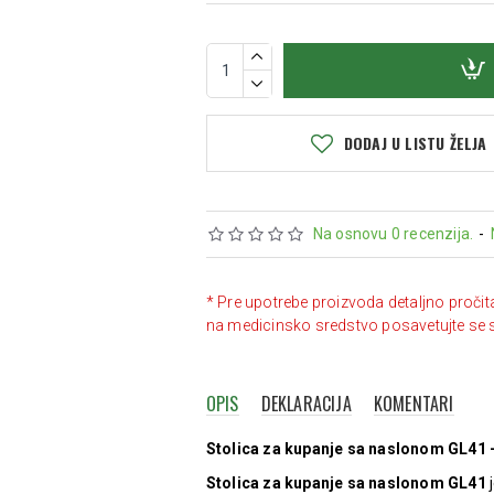
DODAJ U LISTU ŽELJA
Na osnovu 0 recenzija.
-
* Pre upotrebe proizvoda detaljno pročit
na medicinsko sredstvo posavetujte se 
OPIS
DEKLARACIJA
KOMENTARI
Stolica za kupanje sa naslonom GL41 
Stolica za kupanje sa naslonom GL41
j