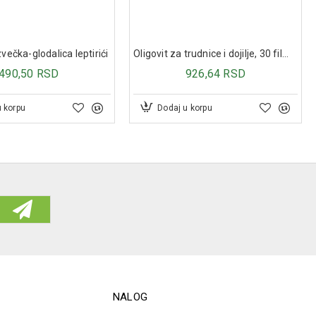
večka-glodalica leptirići
Oligovit za trudnice i dojilje, 30 film tableta
490,50 RSD
926,64 RSD
u korpu
Dodaj u korpu
NALOG