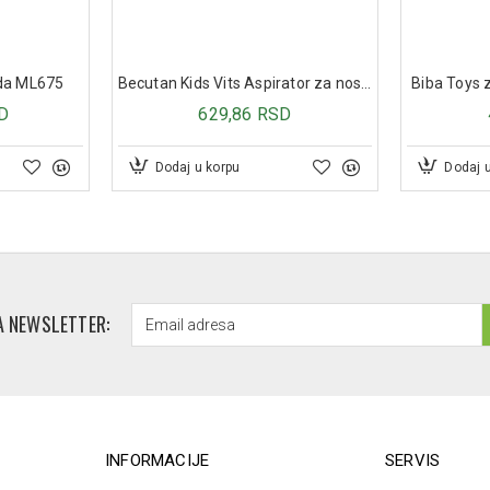
rda ML675
Becutan Kids Vits Aspirator za nos za bebe
Biba Toys z
D
629,86 RSD
Dodaj u korpu
Dodaj 
A NEWSLETTER:
INFORMACIJE
SERVIS