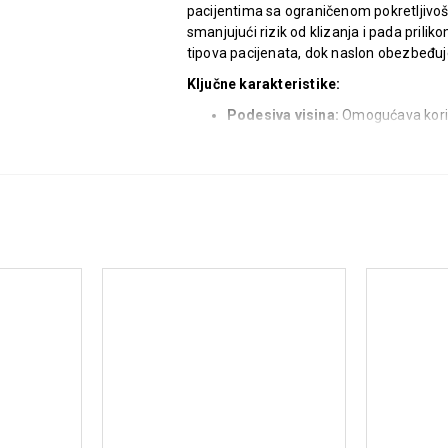
pacijentima sa ograničenom pokretljivošću
smanjujući rizik od klizanja i pada pril
tipova pacijenata, dok naslon obezbeđu
Ključne karakteristike:
Podesiva visina:
Omogućava korisn
Nosivost do 100 kg:
Idealna za pa
Naslon za leđa:
Pruža dodatnu pod
Protivklizni dizajn:
Osigurava sta
klizanja i povreda.
Idealna za:
Pacijente sa invaliditetom.
Pacijente sa ograničenom pokretlj
Osobe koje se oporavljaju od povred
Pacijente koji su u riziku od klizanj
Oporavak nakon moždanog udara
Naručite svoju stolicu za kupanje GL4
svakodnevnog održavanja higijene.