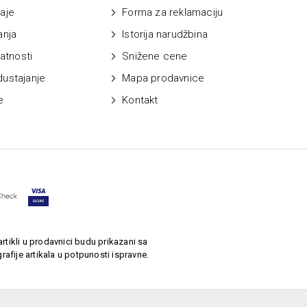
aje
Forma za reklamaciju
anja
Istorija narudžbina
vatnosti
Snižene cene
dustajanje
Mapa prodavnice
e
Kontakt
rtikli u prodavnici budu prikazani sa
afije artikala u potpunosti ispravne.