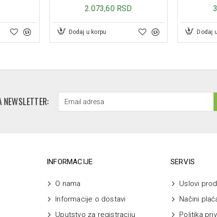
D
2.073,60 RSD
Dodaj u korpu
Dodaj 
A NEWSLETTER:
INFORMACIJE
SERVIS
O nama
Uslovi prod
Informacije o dostavi
Načini plać
Uputstvo za registraciju
Politika pri