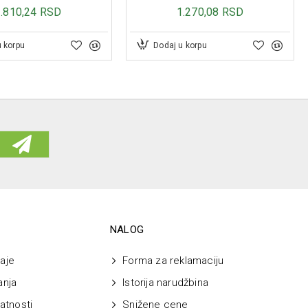
3.810,24 RSD
1.270,08 RSD
u korpu
Dodaj u korpu
NALOG
aje
Forma za reklamaciju
anja
Istorija narudžbina
vatnosti
Snižene cene