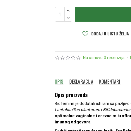
DODAJ U LISTU ŽELJA
Na osnovu 0 recenzija.
-
OPIS
DEKLARACIJA
KOMENTARI
Opis proizvoda
Biofeminn je dodatak ishrani sa pažljiv
Lactobacillus plantarum
i
Bifidobacterium
optimalne vaginalne i crevne mikroflo
imunog odgovora
.