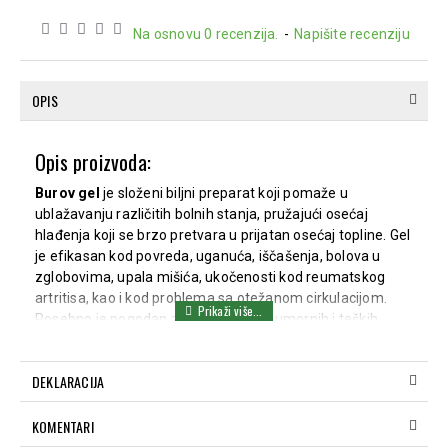
Na osnovu 0 recenzija.
-
Napišite recenziju
OPIS
Opis proizvoda:
Burov gel
je složeni biljni preparat koji pomaže u
ublažavanju različitih bolnih stanja, pružajući osećaj
hlađenja koji se brzo pretvara u prijatan osećaj topline. Gel
je efikasan kod povreda, uganuća, iščašenja, bolova u
zglobovima, upala mišića, ukočenosti kod reumatskog
artritisa, kao i kod problema sa otežanom cirkulacijom.
Posebno je pogodan za primenu kod umornih i teških
nogu, te može doprineti ublažavanju simptoma proširenih
vena. Burov gel se preporučuje i sportistima za brže
DEKLARACIJA
zagrevanje mišića pre treninga i brži oporavak nakon
fizičke aktivnosti.
KOMENTARI
Način upotrebe: