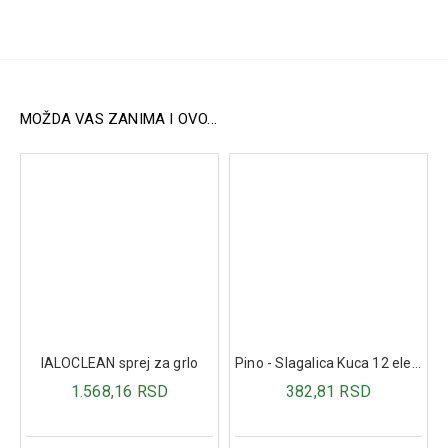
Nanesite
Burov gel
dva do tri puta dnevno na obolelo ili
povređeno mesto i lagano masirajte. Sportistima se
preporučuje primena 15 minuta pre treninga za brže
zagrevanje i posle treninga za bolji oporavak mišića.
Koristiti prema uputstvu uz proizvod.
MOŽDA VAS ZANIMA I OVO...
Sastav:
Ekstrakt gaveza, piskavice, nevena, kamilice, pantenol,
alantoin, mentol, kamfor.
IALOCLEAN sprej za grlo
Pino - Slagalica Kuca 12 elemenata
1.568,16 RSD
382,81 RSD