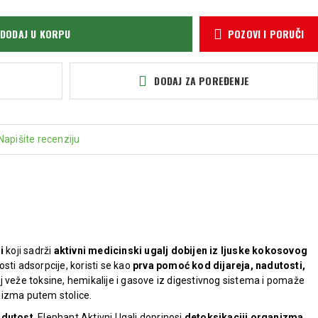
DODAJ U KORPU
POZOVI I PORUČI
DODAJ ZA POREĐENJE
Napišite recenziju
i
koji sadrži
aktivni medicinski ugalj dobijen iz ljuske kokosovog
sti adsorpcije, koristi se kao
prva pomoć kod dijareja, nadutosti,
alj veže toksine, hemikalije i gasove iz digestivnog sistema i pomaže
nizma putem stolice.
adutost
, Elephant Aktivni Ugalj doprinosi
detoksikaciji organizma
,