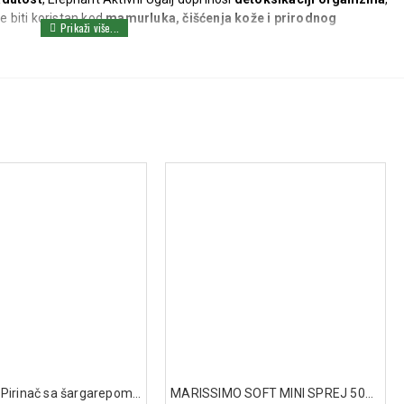
e biti koristan kod
mamurluka, čišćenja kože i prirodnog
akta i ne podleže metaboličkoj razgradnji.
2-3 kapsule, 3-4 puta dnevno
po potrebi.
i
1 g (4 kapsule) 30 minuta pre i 1 g (4 kapsule) neposredno posle
a lekarom
.
utiti u čaši vode i popiti.
psorpciju hranljivih sastojaka, lekova i dijetetskih suplemenata, pa ih
osle konzumacije uglja
.
ijen karbonizacijom ljuske kokosovog oraha)
 E171, E172
Hipp kašica Pirinač sa šargarepom i ćuretinom 220g
MARISSIMO SOFT MINI SPREJ 50ML