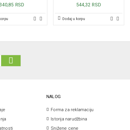
340,85 RSD
544,32 RSD
korpu
Dodaj u korpu
NALOG
aje
Forma za reklamaciju
anja
Istorija narudžbina
vatnosti
Snižene cene