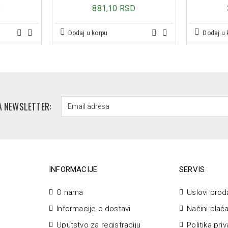
D
881,10 RSD
Dodaj u korpu
Dodaj u 
A NEWSLETTER:
INFORMACIJE
SERVIS
O nama
Uslovi prod
Informacije o dostavi
Načini plać
Uputstvo za registraciju
Politika pri