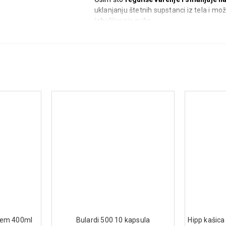
uklanjanju štetnih supstanci iz tela i mož
izbeljivanja zuba
.
Ne resorbuje se iz gastrointestinalnog tr
Način upotrebe
Deca starija od 3 godine i odrasli:
✔
Kod problema sa probavom
– uzeti
✔
Kod nadimanja nakon obroka
– uzet
obroka
.
Deca mlađa od 3 godine:
✔
1 kapsula dnevno
uz
konsultaciju s
✔ Kapsula se može otvoriti, a sadržaj razm
Napomena:
Aktivni ugalj može smanjiti a
treba uzimati
najmanje 2 sata pre ili p
Sastav (po kapsuli)
•
Aktivni medicinski ugalj
– 250 mg (dob
•
Ostali sastojci:
želatin (kapsula), boje
ljem 400ml
Bulardi 500 10 kapsula