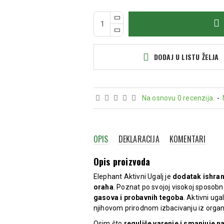
DODAJ U LISTU ŽELJA
Na osnovu 0 recenzija.
-
OPIS
DEKLARACIJA
KOMENTARI
Opis proizvoda
Elephant Aktivni Ugalj je
dodatak ishran
oraha
. Poznat po svojoj visokoj sposobno
gasova i probavnih tegoba
. Aktivni ug
njihovom prirodnom izbacivanju iz orga
Osim što
reguliše varenje i smanjuje n