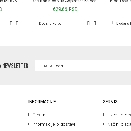
rda ML675
Becutan Kids Vits Aspirator za nos za bebe
Biba Toys z
Preporučuje se za:
D
629,86 RSD
Osobe sa neurodegenerativnim bol
bolest)
Dodaj u korpu
Dodaj u 
Stanja nakon moždanog udara i 
Neuralgije, neuropatski bol, kance
Virusne infekcije nervnog sistema
Osobe koje pate od fantomskog b
Pakovanje:
30 tableta
A NEWSLETTER:
INFORMACIJE
SERVIS
O nama
Uslovi prod
Informacije o dostavi
Načini plać