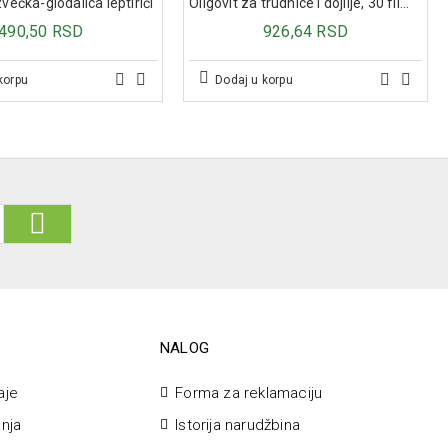
večka-glodalica leptirići
Oligovit za trudnice i dojilje, 30 film tableta
490,50 RSD
926,64 RSD
estima (Multipla skleroza, ALS, Parkinsonova bolest, Alchajmerova
korpu
Dodaj u korpu
trauma CNS-a
rski i hemoterapijom indukovani bol
 (Herpes Zoster, HIV)
ola
NALOG
aje
Forma za reklamaciju
anja
Istorija narudžbina