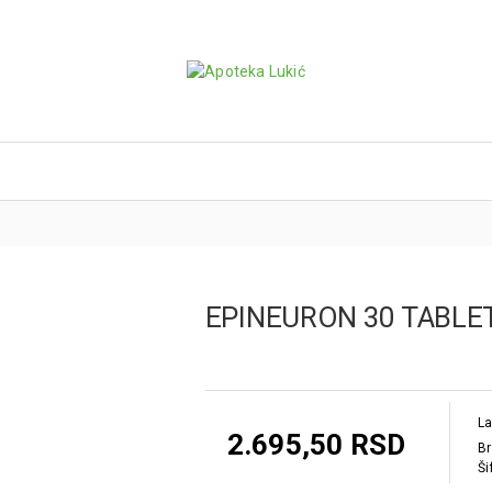
EPINEURON 30 TABLE
La
2.695,50 RSD
Br
Ši