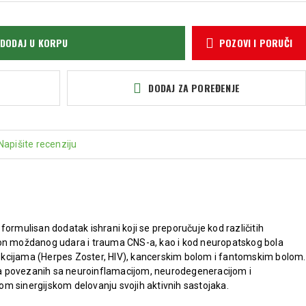
DODAJ U KORPU
POZOVI I PORUČI
DODAJ ZA POREĐENJE
Napišite recenziju
formulisan dodatak ishrani koji se preporučuje kod različitih
kon moždanog udara i trauma CNS-a, kao i kod neuropatskog bola
kcijama (Herpes Zoster, HIV), kancerskim bolom i fantomskim bolom.
a povezanih sa neuroinflamacijom, neurodegeneracijom i
m sinergijskom delovanju svojih aktivnih sastojaka.