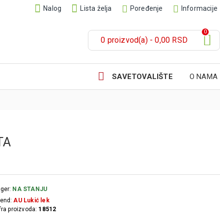
Nalog
Lista želja
Poređenje
Informacije
0
0 proizvod(a) - 0,00 RSD
SAVETOVALIŠTE
O NAMA
TA
ger:
NA STANJU
end:
AU Lukić lek
fra proizvoda:
18512