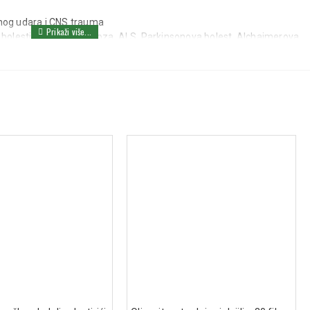
og udara i CNS trauma
olesti (Multipla skleroza, ALS, Parkinsonova bolest, Alchajmerova
an hemoterapijom, kancerskim oboljenjima i virusnim infekcijama
porekla i fantomskog bola
akcije sa drugim lekovima
ete dnevno tokom 3-6 meseci, prema potrebi i preporuci lekara.
00 mg