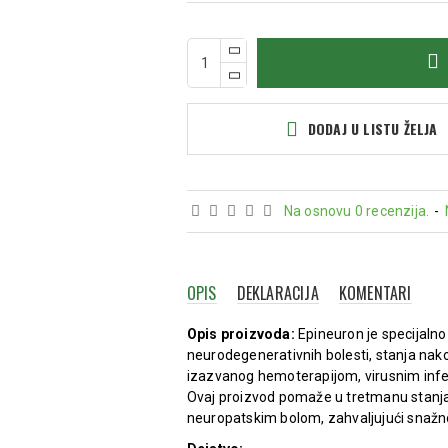
DODAJ U LISTU ŽELJA
Na osnovu 0 recenzija.
-
OPIS
DEKLARACIJA
KOMENTARI
Opis proizvoda:
Epineuron je specijalno 
neurodegenerativnih bolesti, stanja na
izazvanog hemoterapijom, virusnim infe
Ovaj proizvod pomaže u tretmanu stanj
neuropatskim bolom, zahvaljujući snažno