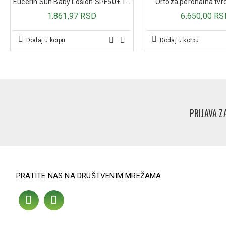
Eucerin Sun Baby Losion SPF50+ 150ml
Ortoza peronalna tv
1.861,97 RSD
6.650,00 RS
Dodaj u korpu
Dodaj u korpu
PRIJAVA Z
PRATITE NAS NA DRUŠTVENIM MREŽAMA