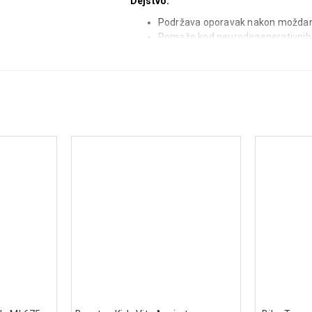
Dejstvo:
Podržava oporavak nakon moždan
Pomaže kod neurodegenerativnih b
demencija)
Ublažava neuropatski bol uzrokov
(Herpes Zoster, HIV)
Pomaže kod neuralgija različitog 
Ne izaziva zavisnost i nema inter
Način upotrebe:
Odrasli: Uzeti 1-2 tabl
Sastav (po tableti):
Palmitoylethanolamid (PEA)
– 3
Superoksid dismutaza
– 70 IU
Alfa-lipoinska kiselina
– 300 mg
Vitamin E
– 7,5 mg
Vitamin B1
– 1,1 mg
Vitamin B3
– 9 mg
Vitamin B6
– 1,5 mg
Vitamin B12
– 2,5 mcg
Magnezijum
– 30 mg
Cink
– 2,5 mg