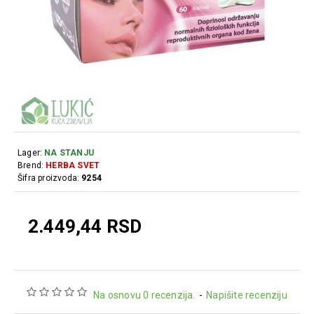
Lager:
NA STANJU
Brend:
HERBA SVET
Šifra proizvoda:
9254
2.449,44 RSD
Na osnovu 0 recenzija.
-
Napišite recenziju