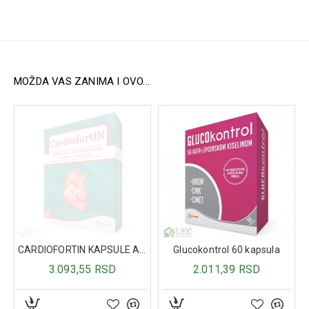
Potpuno prirodni sastojci na biljnoj bazi (detalji o sastavu
nisu navedeni).
Pakovanje:
60 kapsula.
MOŽDA VAS ZANIMA I OVO...
ena i ruku ML112
CARDIOFORTIN KAPSULE A30
Glucokontrol 60 kapsula
3.093,55 RSD
2.011,39 RSD