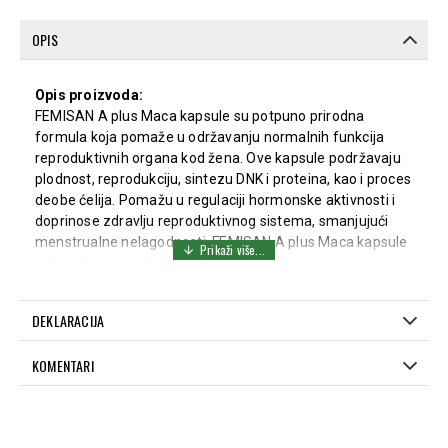
OPIS
Opis proizvoda:
FEMISAN A plus Maca kapsule su potpuno prirodna
formula koja pomaže u održavanju normalnih funkcija
reproduktivnih organa kod žena. Ove kapsule podržavaju
plodnost, reprodukciju, sintezu DNK i proteina, kao i proces
deobe ćelija. Pomažu u regulaciji hormonske aktivnosti i
doprinose zdravlju reproduktivnog sistema, smanjujući
menstrualne nelagodnosti. FEMISAN A plus Maca kapsule
su bez hormona i konzervansa, i pogodne su za
dugotrajnu upotrebu bez neželjenih efekata.
Način upotrebe:
DEKLARACIJA
Terapeutski:
2 kapsule, 2 puta dnevno, pre obroka.
KOMENTARI
Kapsule se mogu progutati ili rastvoriti u vodi, čaju ili
soku.
Preventivno:
1 kapsula, 2 puta dnevno, pre obroka.
Sastav: