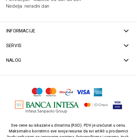
Nedelja: neradni dan
INFORMACIJE
SERVIS
NALOG
Sve cene su iskazane u dinarima (RSD). PDV je uračunat u cenu.
Maksimalno koristimo sve svoje resurse da svi artikli u prodavnici
budu prikazani sa ispravnim opisima, fotografijama i cenama. Ipak,