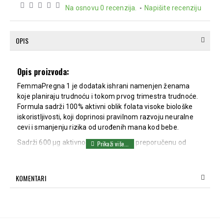
Na osnovu 0 recenzija.
-
Napišite recenziju
OPIS
Opis proizvoda:
FemmaPregna 1 je dodatak ishrani namenjen ženama
koje planiraju trudnoću i tokom prvog trimestra trudnoće.
Formula sadrži 100% aktivni oblik folata visoke biološke
iskoristljivosti, koji doprinosi pravilnom razvoju neuralne
cevi i smanjenju rizika od urođenih mana kod bebe.
Sadrži 600 μg aktivnog folata – dozu preporučenu od
strane EFSA, uz pažljivo izbalansiranu kombinaciju
vitamina, minerala, inozitola, holina, DHA i luteina. Ovi
sastojci pružaju podršku razvoju nervnog sistema, mozga
KOMENTARI
i vida bebe, dok istovremeno doprinose metaboličkom
zdravlju i nutritivnim potrebama majke tokom trudnoće.
FemmaPregna 1 predstavlja sveobuhvatnu podršku
organizmu žene u periodu planiranja trudnoće i ranog