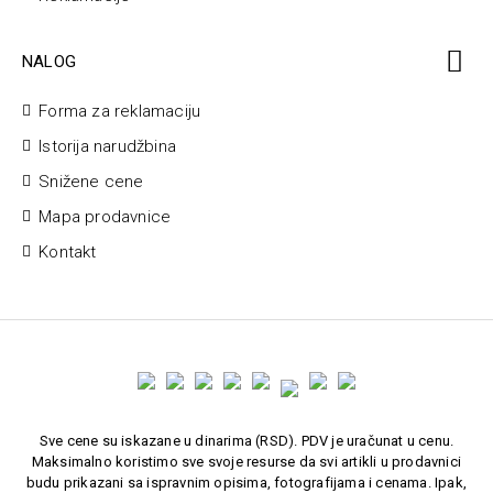
NALOG
Forma za reklamaciju
Istorija narudžbina
Snižene cene
Mapa prodavnice
Kontakt
Sve cene su iskazane u dinarima (RSD). PDV je uračunat u cenu.
Maksimalno koristimo sve svoje resurse da svi artikli u prodavnici
budu prikazani sa ispravnim opisima, fotografijama i cenama. Ipak,