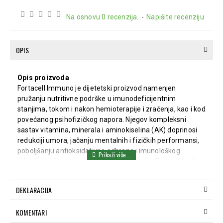
Na osnovu 0 recenzija.
-
Napišite recenziju
OPIS
Opis proizvoda
Fortacell Immuno je dijetetski proizvod namenjen
pružanju nutritivne podrške u imunodeficijentnim
stanjima, tokom i nakon hemioterapije i zračenja, kao i kod
povećanog psihofizičkog napora. Njegov kompleksni
sastav vitamina, minerala i aminokiselina (AK) doprinosi
redukciji umora, jačanju mentalnih i fizičkih performansi,
poboljšanju antioksidativne odbrane i imunološkog
odgovora, čime smanjuje rizik od infekcija. Proizvod je bez
glutena, pogodan za vegane i vegetarijance.
Način upotrebe
DEKLARACIJA
Sadržaj jedne kesice razmutiti uz mešanje u čaši vode.
Konzumirati kao napitak, jedanput dnevno.
KOMENTARI