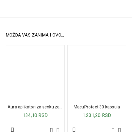
Dejstvo
Povećava antioksidativnu odbranu (Vitamin C, D, E, A,
B12, Cu, Mn).
Podržava deobu imunoloških ćelija (Zn, Se).
Pomaže sazrevanju imunoloških ćelija i produkciji
antitela (Vitamin A, D, C, E, folna kiselina, Zn, Cu, Se).
MOŽDA VAS ZANIMA I OVO...
Održava integritet kože i sluzokože u prevenciji
prodora uzročnika (Vitamin A, B kompleks, Arginin).
Ima imunomodulatornu ulogu (Vitamin D, C, Zn, Se,
beta-karoten, L-Arginin, L-Lizin).
Sastav
U 1 kesici (15 g):
L-Arginin
: 500 mg
L-Lizin
: 500 mg
Vitamin A
: 800 µg RE
Vitamin C
: 1000 mg
Aura aplikatori za senku za oči 3kom
MacuProtect 30 kapsula
Vitamin D3
: 10 µg (400 IU)
Vitamin E
: 150 mg TE
134,10 RSD
1.231,20 RSD
Vitamin K1
: 75 µg
Vitamin B1
: 20 mg