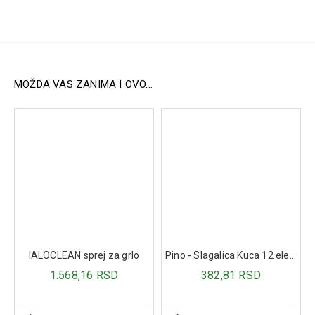
Jednu kesicu praška dnevno razmutiti u 200 ml tečnosti
(voda ili voćni sok).
Sastav:
FORTIBONE®
– bioaktivni kolageni peptidi: 5,00 g
Kalcijum-laktat: 1,14 g (od toga kalcijum: 200 mg – 25%
MOŽDA VAS ZANIMA I OVO...
preporučenog dnevnog unosa)
Sa zaslađivačem: sukraloza
IALOCLEAN sprej za grlo
Pino - Slagalica Kuca 12 elemenata
1.568,16 RSD
382,81 RSD