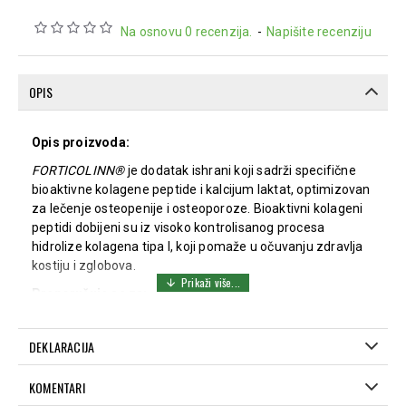
Na osnovu 0 recenzija.
-
Napišite recenziju
OPIS
Opis proizvoda:
FORTICOLINN®
je dodatak ishrani koji sadrži specifične
bioaktivne kolagene peptide i kalcijum laktat, optimizovan
za lečenje osteopenije i osteoporoze. Bioaktivni kolageni
peptidi dobijeni su iz visoko kontrolisanog procesa
hidrolize kolagena tipa I, koji pomaže u očuvanju zdravlja
kostiju i zglobova.
Preporučuje se za:
Žene u menopauzi
Osobe koje se bore sa osteoporozom ili osteopenijom
DEKLARACIJA
One koji žele da očuvaju funkciju svojih zglobova
KOMENTARI
Način upotrebe: