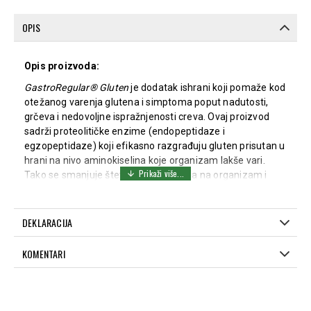
OPIS
Opis proizvoda:
GastroRegular® Gluten
je dodatak ishrani koji pomaže kod
otežanog varenja glutena i simptoma poput nadutosti,
grčeva i nedovoljne ispražnjenosti creva. Ovaj proizvod
sadrži proteolitičke enzime (endopeptidaze i
egzopeptidaze) koji efikasno razgrađuju gluten prisutan u
hrani na nivo aminokiselina koje organizam lakše vari.
Tako se smanjuje štetan uticaj glutena na organizam i
sprečavaju dalja oštećenja.
Delovanje:
DEKLARACIJA
Razgrađuje peptidne veze u glutenu do aminokiselina
Olakšava varenje glutena i drugih proteina iz hrane
KOMENTARI
Sprečava štetan uticaj glutena na organizam
Doziranje i način primene:
Odrasli: 1 kapsula pre obroka koji sadrži gluten.