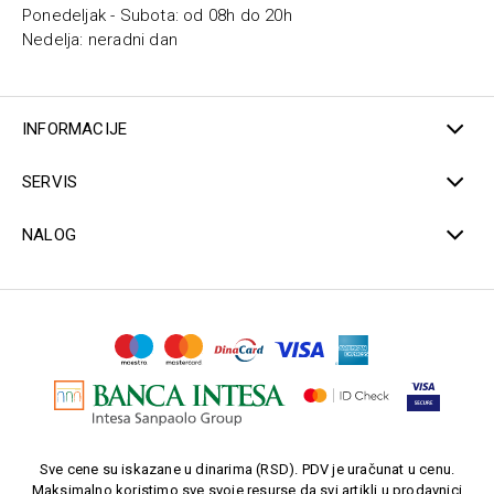
Ponedeljak - Subota: od 08h do 20h
Nedelja: neradni dan
INFORMACIJE
SERVIS
NALOG
Sve cene su iskazane u dinarima (RSD). PDV je uračunat u cenu.
Maksimalno koristimo sve svoje resurse da svi artikli u prodavnici