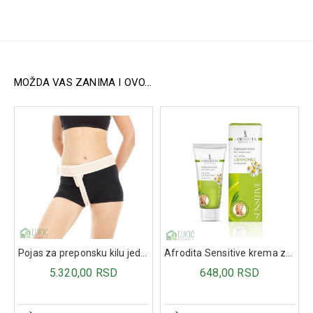
Sastav:
Mešavina enzima Glutalytic®:
Proteaza DPPIV (125 DPPIV)
Proteaza (ukupna aktivnost 75000 HUT)
MOŽDA VAS ZANIMA I OVO...
Aspergilopepsin (500 SAPU)
Pojas za preponsku kilu jednostran L/D ML527
Afrodita Sensitive krema za depilaciju 100ml
5.320,00 RSD
648,00 RSD