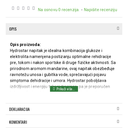
Na osnovu 0 recenzija.
-
Napišite recenziju
OPIS
Opis proizvoda:
Hydrostar napitak je idealna kombinacija glukoze i
elektrolita namenjena postizanju optimalne rehidracije
pre, tokom i nakon sportske ili druge fizičke aktivnosti. Sa
prirodnom aromom mandarine, ovaj napitak obezbeđuje
ravnotežu unosa i gubitka vode, sprečavajući pojavu
simptoma dehidracije i umora. Hydrostar poboljšava
izdržljivost i energiju tokom treninga, pa je preporučen
kako profesionalnim sportistima, tako i rekreativcima.
Indikacije:
DEKLARACIJA
Postizanje optimalne hidracije
Povećanje energije i izdržljivosti tokom treninga
KOMENTARI
Prevencija simptoma dehidracije