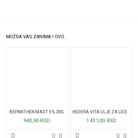
Preporučuje se sportistima i rekreativcima
Način upotrebe:
Jednu kesicu rastvoriti u 500 ml vode. Piti po 150 ml na
svakih 15 minuta pre, tokom i nakon treninga.
Sastav:
MOŽDA VAS ZANIMA I OVO...
Glukoza
Natrijum
Magnezijum
Kalijum
BEPANTHEN MAST 5% 30G
HEDERA VITA ULJE ZA LICE - SMILJE 30ML
940,90 RSD
1.431,00 RSD