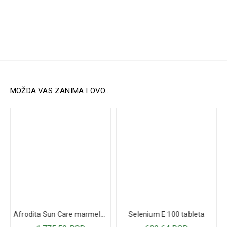
pomaže u nadoknadi deficita melatonina, što doprinosi
boljoj hormonalnoj ravnoteži i poboljšanom metaboličkom
profilu.
Način upotrebe:
Preporučuje se uzimanje jedne kapsule dnevno, pre
spavanja. Za optimalne rezultate,
Inofolic Plus
može se
koristiti u kombinaciji sa jednom kesicom
Inofolic
praška
ili jednom kapsulom
Inofolic Combi
.
MOŽDA VAS ZANIMA I OVO...
Sastav:
Mio-inozitol: 600 mg
Melatonin: 1 mg
Selenium E 100 tableta
Folna kiselina: 200 µg
Afrodita Sun Care marmelada Bronze 200ml
602,64 RSD
Pakovanje:
30 softgel kapsula
1.775,52 RSD