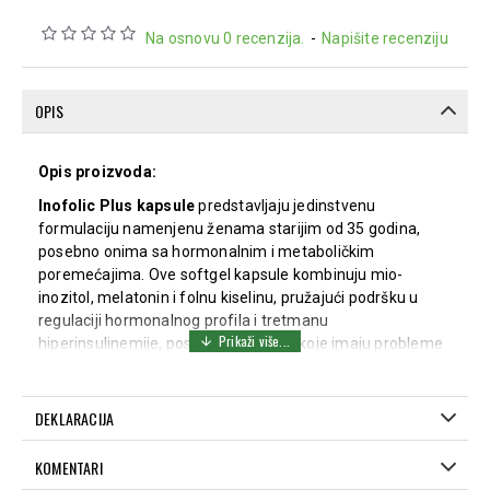
Na osnovu 0 recenzija.
-
Napišite recenziju
OPIS
Opis proizvoda:
Inofolic Plus kapsule
predstavljaju jedinstvenu
formulaciju namenjenu ženama starijim od 35 godina,
posebno onima sa hormonalnim i metaboličkim
poremećajima. Ove softgel kapsule kombinuju mio-
inozitol, melatonin i folnu kiselinu, pružajući podršku u
regulaciji hormonalnog profila i tretmanu
hiperinsulinemije, posebno kod žena koje imaju probleme
sa spavanjem.
Proizvod je idealan za žene koje se suočavaju sa
DEKLARACIJA
problemima plodnosti u kasnijem reproduktivnom periodu
i koje se pripremaju za postupke kontrolisane ovarijalne
KOMENTARI
hiperstimulacije ili indukcije ovulacije.
Inofolic Plus