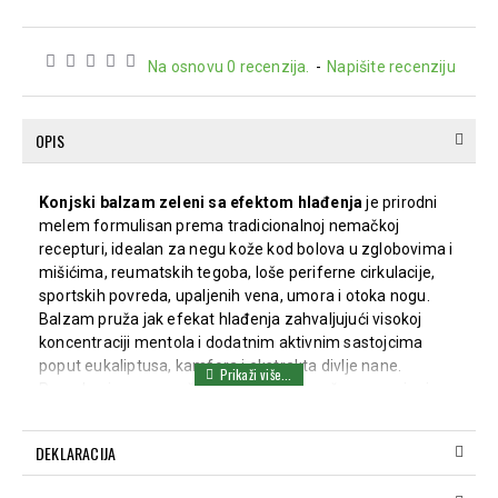
Na osnovu 0 recenzija.
-
Napišite recenziju
OPIS
Konjski balzam zeleni sa efektom hlađenja
je prirodni
melem formulisan prema tradicionalnoj nemačkoj
recepturi, idealan za negu kože kod bolova u zglobovima i
mišićima, reumatskih tegoba, loše periferne cirkulacije,
sportskih povreda, upaljenih vena, umora i otoka nogu.
Balzam pruža jak efekat hlađenja zahvaljujući visokoj
koncentraciji mentola i dodatnim aktivnim sastojcima
poput eukaliptusa, kamfora i ekstrakta divlje nane.
Pogodan je za masažu celog tela i pomaže u smanjenju
bolova i upala nakon fizičkih aktivnosti.
Preporučuje se za:
DEKLARACIJA
Reumatske promene i bolove