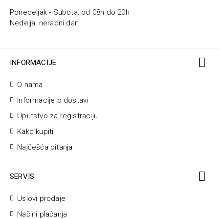
Ponedeljak - Subota: od 08h do 20h
Nedelja: neradni dan
INFORMACIJE
O nama
Informacije o dostavi
Uputstvo za registraciju
Kako kupiti
Najčešća pitanja
SERVIS
Uslovi prodaje
Načini plaćanja