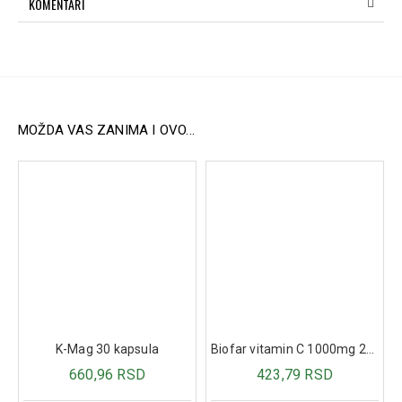
KOMENTARI
Bolove u zglobovima i mišićima
Lošu perifernu cirkulaciju
Upaljene vene, grčeve i modrice
Sportske povrede
Umor i oticanje nogu
Način upotrebe:
MOŽDA VAS ZANIMA I OVO...
Blagom masažom nanesite tanak sloj
Konjskog balzama
na bolno ili otečeno mesto nekoliko puta dnevno.
Izbegavajte kontakt sa očima i nakon upotrebe operite
ruke.
Sastav:
Ekstrakt divlje nane (visoka koncentracija mentola)
Eukaliptus
Kamfor
Mentol
Ricinusovo ulje
Ruzmarin
K-Mag 30 kapsula
Biofar vitamin C 1000mg 20 šumećih tableta
Divlji kesten
660,96 RSD
423,79 RSD
Arnika