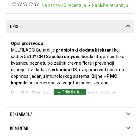
Na osnovu 0 recenzija.
-
Napišite recenziju
OPIS
Opis proizvoda:
MULTILAC® Bulardi je
probiotski dodatak ishrani
koji
sadrži 5x10⁹ CFU
Saccharomyces boulardii
, probiotsku
kvasnicu poznatu po zaštiti crevne flore i prevenciji
dijareje. Uz dodatak
vitamina D3
, ovaj proizvod dodatno
doprinosi jačanju imunološkog sistema. Biljne
HPMC
kapsule
su primerene za vegetarijance i vegane.
MULTILAC® Bulardi pomaže u uspostavljanju crevne
ravnoteže i može se koristiti kao podrška tokom i nakon
terapije antibioticima, u prevenciji putničke dijareje i u
stanjima koja zahtevaju obnovu crevne mikroflore.
DEKLARACIJA
Dejstvo:
KOMENTARI
Štiti digestivni trakt
i pomaže u prevenciji dijareje
(uključujući onu izazvanu antibioticima i putničku