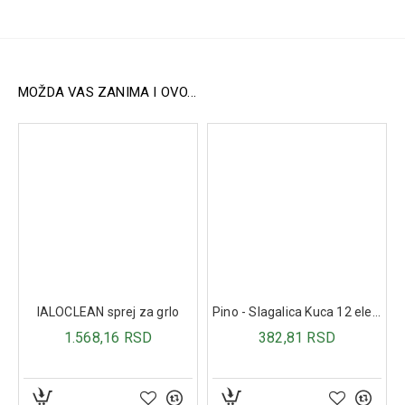
dijareju)
Podržava imunitet
zahvaljujući kombinaciji probiotika i
vitamina D3
Obnavlja crevnu mikrofloru
i pomaže u regulisanju
varenja
MOŽDA VAS ZANIMA I OVO...
Pogodan za vegane i vegetarijance
Način upotrebe:
Odrasli:
1 do 2 kapsule dnevno.
Kapsula se može otvoriti i sadržaj pomešati sa hranom
ili pićem (ne mešati sa vrućim sastojcima).
Sastav (po 2 kapsule):
Saccharomyces cerevisiae
var.
boulardii
CNCM I-3799 –
10x10⁹ CFU
Vitamin D3 – 5 mcg
IALOCLEAN sprej za grlo
Pino - Slagalica Kuca 12 elemenata
1.568,16 RSD
382,81 RSD