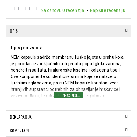
Na osnovu 0 recenzija.
-
Napišite recenziju
OPIS
Opis proizvoda:
NEM kapsule sadrže membranu ljuske jajeta u prahu koja
je prirodan izvor ključnih nutrijenata poput glukozamina,
hondroitin sulfata, hijaluronske kiseline i kolagena tipa I.
Ove komponente su identične onima koje se nalaze u
ljudskim zglobovima, pa su NEM kapsule koristan izvor
hranljivih supstanci potrebnih za obnavljanje hrskavice i
vezivnog tkiva, te održavanje zdravlja zglobova.
Delovanje:
Održava zdravlje zglobova.
DEKLARACIJA
Pomaže u smanjenju bola i ukočenosti zglobova.
Poboljšava pokretljivost zglobova već nakon 7 do 10
KOMENTARI
dana redovne upotrebe.