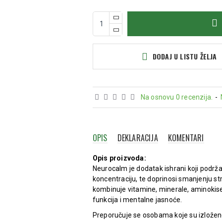
DODAJ U LISTU ŽELJA
Na osnovu 0 recenzija.
-
OPIS
DEKLARACIJA
KOMENTARI
Opis proizvoda:
Neurocalm je dodatak ishrani koji podrž
koncentraciju, te doprinosi smanjenju 
kombinuje vitamine, minerale, aminokise
funkcija i mentalne jasnoće.
Preporučuje se osobama koje su izložen