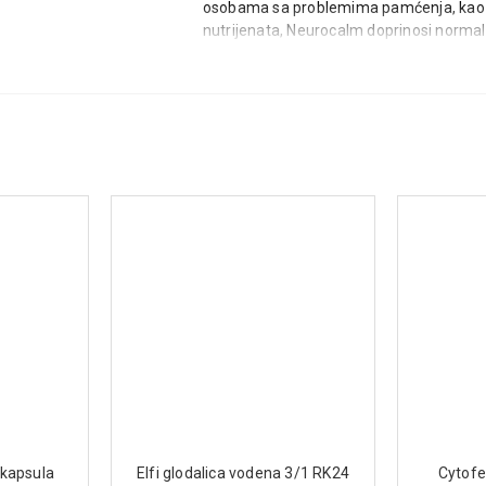
osobama sa problemima pamćenja, kao i 
nutrijenata, Neurocalm doprinosi norma
stresa.
Način upotrebe:
Odrasli i deca starija od 12 godina: 1 ta
ili odmah nakon njega. Tablete ne treba
Sastav (u jednoj tableti):
Fosfatidilserin – 10 mg
L-glutamin – 10 mg
L-glutation – 5 mg
L-arginin – 40 mg
Koenzim Q10 – 10 mg
Prirodna mešavina karotenoida –
Vitamin B1 (tiamin-hidrohlorid) –
Vitamin B2 (riboflavin) – 3 mg
Niacin (nikotinamid) – 32 mg
Pantotenska kiselina (kalcijum-D
Vitamin B6 (piridoksin-hidrohlorid
Vitamin B12 (metilkobalamin) – 
kapsula
Elfi glodalica vodena 3/1 RK24
Folna kiselina (pteroilmonoglutam
Cytofe