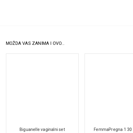
MOŽDA VAS ZANIMA I OVO...
Biguanelle vaginalni set
FemmaPregna 1 30 