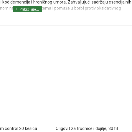
kod demencija i hroničnog umora. Zahvaljujući sadržaju esencijalnih
lnom radu nervnog sistema i pomaže u borbi protiv oksidativnog
bleta dnevno sa dosta tečnosti, na pun stomak, najbolje uz glavni obrok
 žvakati. Preporučuje se dugotrajna upotreba za optimalne rezultate.
 2 mg
 10 mg
-pantotenat) – 12 mg
) – 8 mg
100 mcg
inska kiselina) – 400 mcg
m control 20 kesica
Oligovit za trudnice i dojilje, 30 film tableta