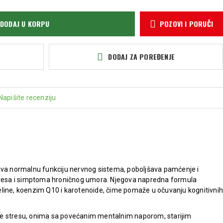
DODAJ U KORPU
POZOVI I PORUČI
DODAJ ZA POREĐENJE
Napišite recenziju
ava normalnu funkciju nervnog sistema, poboljšava pamćenje i
stresa i simptoma hroničnog umora. Njegova napredna formula
line, koenzim Q10 i karotenoide, čime pomaže u očuvanju kognitivnih
e stresu, onima sa povećanim mentalnim naporom, starijim