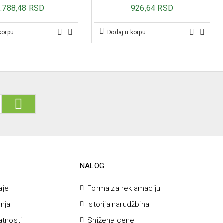
) – 80 mg
1.788,48 RSD
926,64 RSD
cg
korpu
Dodaj u korpu
g
8 mg
cg
– 75 mg
g
NALOG
aje
Forma za reklamaciju
anja
Istorija narudžbina
vatnosti
Snižene cene