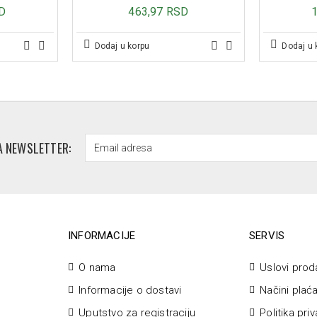
Vitamin C (L-askorbinska kiselina
D
463,97 RSD
Vitamin D (holekalciferol) – 10 m
Vitamin E – 36 mg
Dodaj u korpu
Dodaj u 
Bakar (bakar(II)-citrat) – 1000 mc
Gvožđe (gvožđe(III)-pirosulfat) – 
Hrom (hrom(III)-pikolinat) – 40 m
Jod (kalijum-jodid) – 150 mcg
Magnezijum (magnezijum-oksid) 
Mangan (mangan-sulfat) – 2 mg
Selen (natrijum-selenit) – 100 mc
A NEWSLETTER:
Pakovanje:
30 tableta
INFORMACIJE
SERVIS
O nama
Uslovi prod
Informacije o dostavi
Načini plać
Uputstvo za registraciju
Politika pri