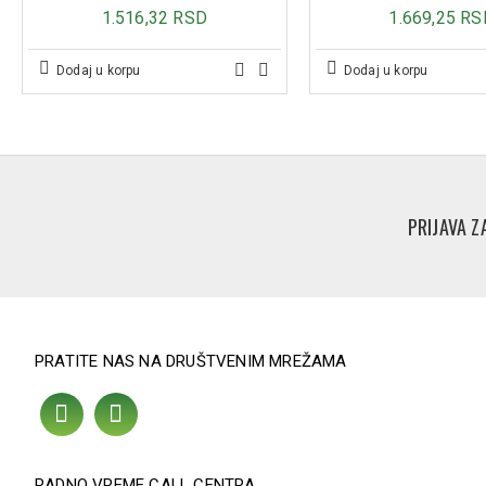
1.516,32 RSD
1.669,25 RS
Dodaj u korpu
Dodaj u korpu
PRIJAVA Z
PRATITE NAS NA DRUŠTVENIM MREŽAMA
RADNO VREME CALL CENTRA