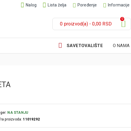
Nalog
Lista želja
Poređenje
Informacije
0
0 proizvod(a) - 0,00 RSD
SAVETOVALIŠTE
O NAMA
ETA
ger:
NA STANJU
fra proizvoda:
11019292