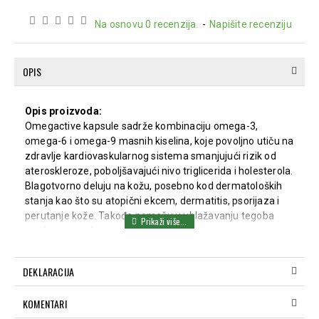
Na osnovu 0 recenzija.
-
Napišite recenziju
OPIS
Opis proizvoda:
Omegactive kapsule sadrže kombinaciju omega-3,
omega-6 i omega-9 masnih kiselina, koje povoljno utiču na
zdravlje kardiovaskularnog sistema smanjujući rizik od
ateroskleroze, poboljšavajući nivo triglicerida i holesterola.
Blagotvorno deluju na kožu, posebno kod dermatoloških
stanja kao što su atopični ekcem, dermatitis, psorijaza i
perutanje kože. Takođe pomažu u ublažavanju tegoba
predmenstrualnog sindroma (PMS).
Način upotrebe:
DEKLARACIJA
Popiti 2–3 kapsule dnevno uz obrok.
Sastav:
KOMENTARI
Omega-3, 6, 9 masne kiseline.