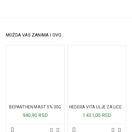
Ulje semena lana.
Ulje semena noćurka.
Ekstra devičansko ulje ploda masline.
Ulje ljuske zrna pirinča.
Ulje ploda vučjeg trna.
MOŽDA VAS ZANIMA I OVO...
BEPANTHEN MAST 5% 30G
HEDERA VITA ULJE ZA LICE - SMILJE 30ML
940,90 RSD
1.431,00 RSD