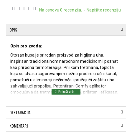
Na osnovu 0 recenzija.
-
Napišite recenziju
OPIS
Opis proizvoda:
Otosan kupa je prirodan proizvod za higijenu uha,
inspirisan tradicionalnom narodnom medicinom i poznat
kao prirodna termoterapija. Prilikom tretmana, toplota
koja se stvara sagorevanjem nežno prodire u ušni kanal,
pomažući u eliminaciji nečistoća i pružajući zaštitu uha
zahvaljujući propolisu. Patentirani Comfy aplikator
omogućava da tretman bude siguran, prijatan i efikasan.
Način upotrebe:
Provucite kupu kroz centar zaštitnog diska tako da
DEKLARACIJA
disk naleže kroz aluminijumski prsten.
Zapalite širi deo kupe.
KOMENTARI
Naslonite glavu na sto i postavite uži deo kupe sa