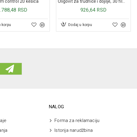
m control 20 kesica
Oligovit za trudnice i dojilje, 30 film tableta
1.788,48 RSD
926,64 RSD
u korpu
Dodaj u korpu
00 mcg
NALOG
aje
Forma za reklamaciju
anja
Istorija narudžbina