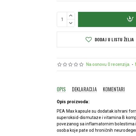
DODAJ U LISTU ŽELJA
Na osnovu 0 recenzija.
-
OPIS
DEKLARACIJA
KOMENTARI
Opis proizvoda:
PEA Max kapsule su dodatak ishrani formu
superoksid-dismutaze i vitamina B komp
povezanog sa inflamatornim bolestima i
osoba koje pate od hroničnih neurodegene