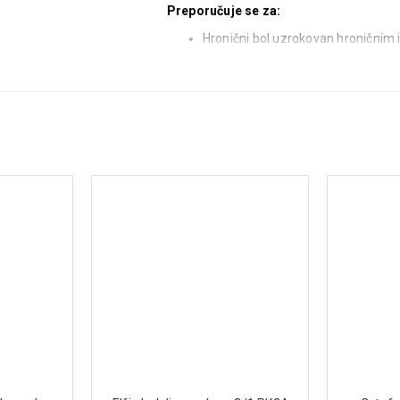
Preporučuje se za:
Hronični bol uzrokovan hroničnim
Centralni i periferni neuropatski
bolest, multipla skleroza, ALS)
Bol nakon moždanog udara i tra
Neuralgije i bol usled virusnih inf
Hronični tumorski bol, fantomska 
Način upotrebe:
Uzimati 1-2 kapsule dn
Dejstvo:
Palmitoiletanolamid (PEA)
– sma
regulacijom aktivnosti mikroglija 
kontroli bola i upalnih procesa.
Alfa-lipoinska kiselina
– deluje ka
stvaranju energije.
Superoksid-dismutaza
– poseduj
procese.
Vitamini B12, B6 i B1
– podržavaj
energetskog metabolizma.
Sastav (po kapsuli):