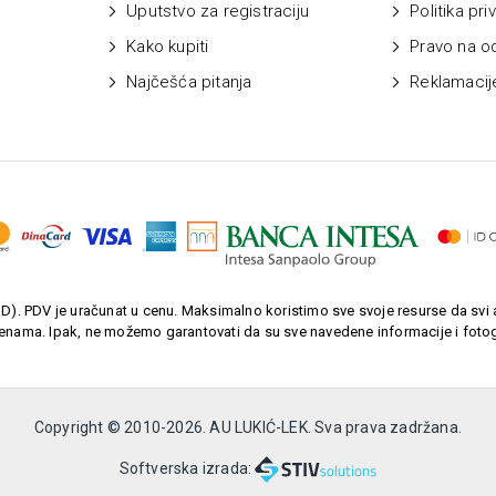
Uputstvo za registraciju
Politika pri
Kako kupiti
Pravo na o
Najčešća pitanja
Reklamacij
). PDV je uračunat u cenu. Maksimalno koristimo sve svoje resurse da svi a
enama. Ipak, ne možemo garantovati da su sve navedene informacije i fotogr
Copyright © 2010-
2026. AU LUKIĆ-LEK. Sva prava zadržana.
Softverska izrada: