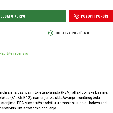
DODAJ U KORPU
POZOVI I PORUČI
DODAJ ZA POREĐENJE
Napišite recenziju
lisan na bazi palmitoiletanolamida (PEA), alfa-lipoinske kiseline,
leksa (B1, B6, B12), namenjen za ublažavanje hroničnog bola
 stanjima. PEA Max pruža podršku u smanjenju upale i bolova kod
rativnih i inflamatornih oboljenja.