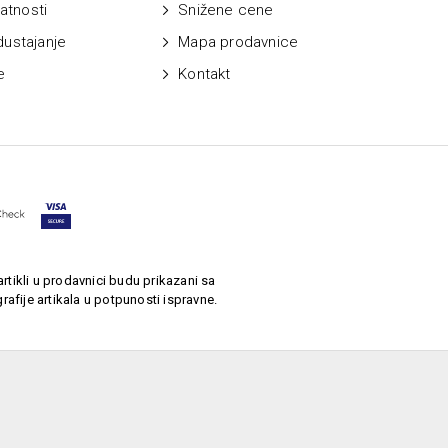
vatnosti
Snižene cene
dustajanje
Mapa prodavnice
e
Kontakt
rtikli u prodavnici budu prikazani sa
afije artikala u potpunosti ispravne.