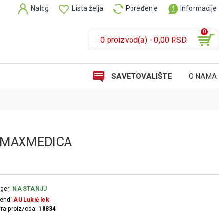
Nalog
Lista želja
Poređenje
Informacije
0
0 proizvod(a) - 0,00 RSD
SAVETOVALIŠTE
O NAMA
A MAXMEDICA
ger:
NA STANJU
end:
AU Lukić lek
fra proizvoda:
18834