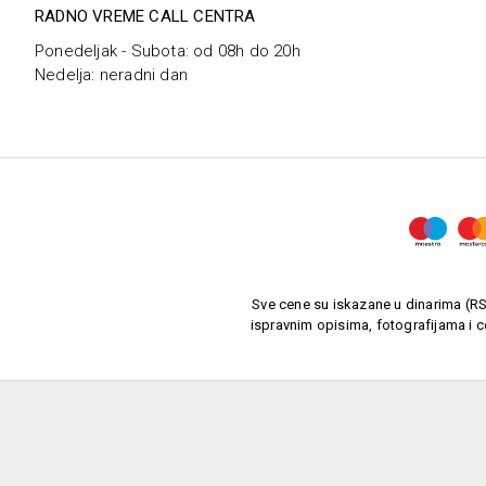
RADNO VREME CALL CENTRA
Ponedeljak - Subota: od 08h do 20h
Nedelja: neradni dan
Sve cene su iskazane u dinarima (RSD
ispravnim opisima, fotografijama i c