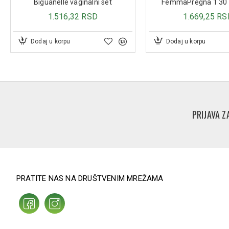
Biguanelle vaginalni set
FemmaPregna 1 30 
1.516,32 RSD
1.669,25 RS
Dodaj u korpu
Dodaj u korpu
PRIJAVA Z
PRATITE NAS NA DRUŠTVENIM MREŽAMA