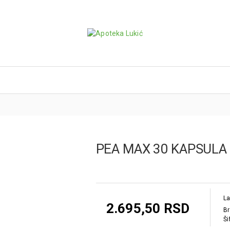
PEA MAX 30 KAPSUL
La
2.695,50 RSD
Br
Ši