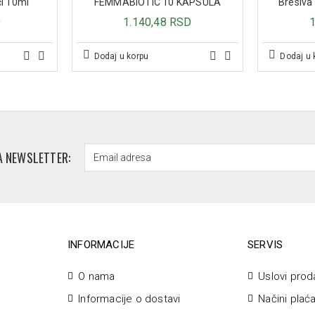
Odrasli: Uzmite jednu kapsulu dn
či 10ml
FEMMABIOTIC 10 KAPSULA
Bresiva
uz mogućnost produžetka.
D
1.140,48 RSD
Dodaj u korpu
Dodaj u 
A NEWSLETTER:
INFORMACIJE
SERVIS
O nama
Uslovi prod
Informacije o dostavi
Načini plać