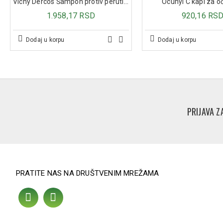
Vichy Dercos Šampon protiv peruti za normalnu/masnu kosu, 200 ml
Ocuhyl C kapi za o
1.958,17 RSD
920,16 RS
Dodaj u korpu
Dodaj u korpu
PRIJAVA Z
PRATITE NAS NA DRUŠTVENIM MREŽAMA