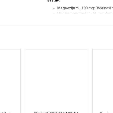
Sastav:
Magnezijum
- 100 mg: Doprinosi 
Uridin-monofosfat
- 61 mg: Pomaž
doprinosi obnavljanju mijelinske ov
Ekstrakt korena ženšena
- 60 mg:
cirkulaciji krvi i funkciji mozga.
Vitamin B3 (Niacin)
- 10 mg: Podrž
Vitamin B6
- 6 mg: Podržava norm
Vitamin B1 (Tiamin)
- 4 mg: Poma
u telu.
Vitamin B9 (Folna kiselina)
- 400 
sistem.
Vitamin B12
- 10 μg: Pomaže u ob
Dejstvo:
Regeneriše oštećene periferne ner
Pomaže u poboljšanju neuroloških f
Pruža podršku nervnom sistemu kr
Pomaže u obnovi mijelinske ovojnic
Način upotrebe: