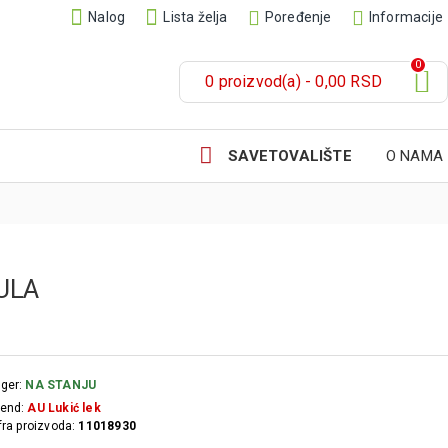
Nalog
Lista želja
Poređenje
Informacije
0
0 proizvod(a) - 0,00 RSD
SAVETOVALIŠTE
O NAMA
ULA
ger:
NA STANJU
end:
AU Lukić lek
fra proizvoda:
11018930