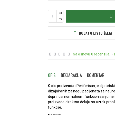
DODAJ U LISTU ŽELJA
Na osnovu 0 recenzija.
-
OPIS
DEKLARACIJA
KOMENTARI
Opis proizvoda:
Periferisan je dijetetsk
dizajniranih za negu pacijenata sa neur
doprinosi normalnom funkcionisanju ner
proizvoda direktno deluju na uzrok probl
funkcije.