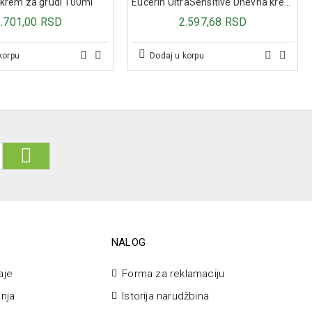
evno uz dovoljno vode. Preporučuje se upotreba tokom 1-2 meseca,
 krem za grudi 100ml
Eucerin UltraSensitive Dnevna krema protiv crvenila sa zelenim pigmentima 50ml
1.701,00 RSD
2.597,68 RSD
korpu
Dodaj u korpu
NALOG
aje
Forma za reklamaciju
anja
Istorija narudžbina