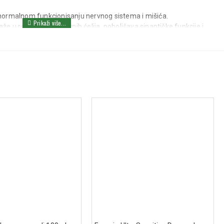
normalnom funkcionisanju nervnog sistema i mišića.
e u regeneraciji nervnih ćelija, poboljšava sinaptičke funkcije i
ojnice.
 Pomaže u održavanju mentalne i kognitivne aktivnosti, normalnoj
ava nervni sistem i doprinosi normalnoj sintezi energije u telu.
alno funkcionisanje nervnog sistema i smanjuje umor.
že u normalnom funkcionisanju nervnog sistema i doprinosi energiji
μg: Doprinosi sintezi aminokiselina i deobi ćelija, važna za nervni
navljanju nervnog sistema i smanjuje umor.
ve i smanjuje simptome poput bola, peckanja i utrnulosti.
unkcija, kao što su pažnja, memorija i kontrola pokreta.
oz delovanje na mentalne funkcije, smanjenje umora i stres.
e, koja je ključna za efikasno prenošenje nervnih impulsa.