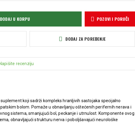
DODAJ U KORPU
POZOVI I PORUČI
DODAJ ZA POREĐENJE
Napišite recenziju
i suplement koji sadrži kompleks hranljivih sastojaka specijalno
opatskim bolom. Pomaže u obnavljanju oštećenih perifernih nerava i
vnog sistema, smanjujući bol, peckanje i utrnulost. Komponente ovog
ema, obnavljajući strukturu nerva i poboljšavajući neurološke