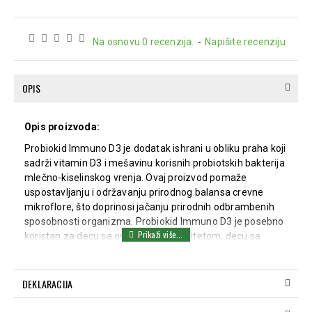
Na osnovu 0 recenzija.
-
Napišite recenziju
OPIS
Opis proizvoda:
Probiokid Immuno D3 je dodatak ishrani u obliku praha koji
sadrži vitamin D3 i mešavinu korisnih probiotskih bakterija
mlečno-kiselinskog vrenja. Ovaj proizvod pomaže
uspostavljanju i održavanju prirodnog balansa crevne
mikroflore, što doprinosi jačanju prirodnih odbrambenih
sposobnosti organizma. Probiokid Immuno D3 je posebno
koristan za decu sa oslabljenim imunitetom, decu sa
atopijskom konstitucijom, decu koja su sklonija alergijama
ili čestim infekcijama, kao i za decu koja pohađaju kolektiv
poput vrtića ili škole. Takođe, pogodan je za osobe
DEKLARACIJA
izložene stresu ili pojačanom fizičkom i psihičkom naporu.