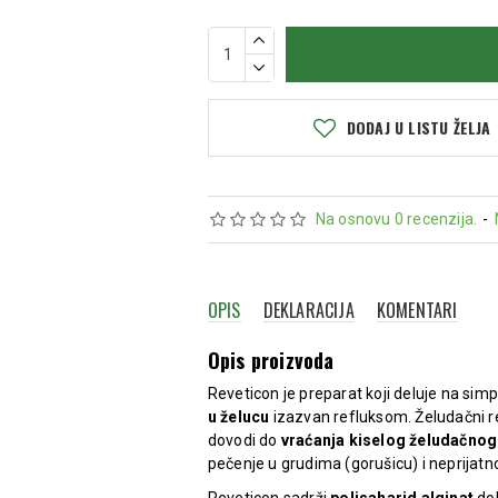
DODAJ U LISTU ŽELJA
Na osnovu 0 recenzija.
-
OPIS
DEKLARACIJA
KOMENTARI
Opis proizvoda
Reveticon je preparat koji deluje na si
u želucu
izazvan refluksom. Želudačni r
dovodi do
vraćanja kiselog želudačnog
pečenje u grudima (gorušicu) i neprijatn