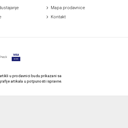
dustajanje
Mapa prodavnice
e
Kontakt
rtikli u prodavnici budu prikazani sa
afije artikala u potpunosti ispravne.