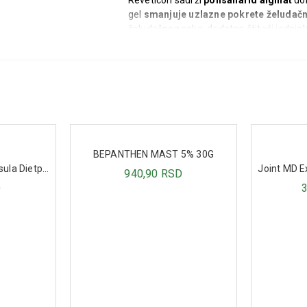
Reveticon sadrži
polisaharid alginat
dob
gel
smanjuje uzlazne pokrete želudač
želudačnog soka, dodatno štiteći jednjak 
Reveticon deluje brzo i pruža dugotrajn
probleme sa gorušicom i refluksom
.
Reveticon se preporučuje kod:
• Osećaja pečenja iza grudne kosti (goru
• Podrigivanja.
• Nadimanja.
• Upornog jutarnjeg kašlja.
BEPANTHEN MAST 5% 30G
• Neprijatnog zadaha.
Magnezijum Noć 10 kapsula Dietpharm
Joint MD E
940,90 RSD
D
Način upotrebe
•
Odrasli i tinejdžeri (12-18 godina).
1 
kontinuirano tokom najmanje dve nedelj
•
U trudnoći i tokom dojenja.
Upotreba 
•
Ako simptomi traju duže od mesec d
Sastav
•
Polisaharid alginat
– izolovan iz određ