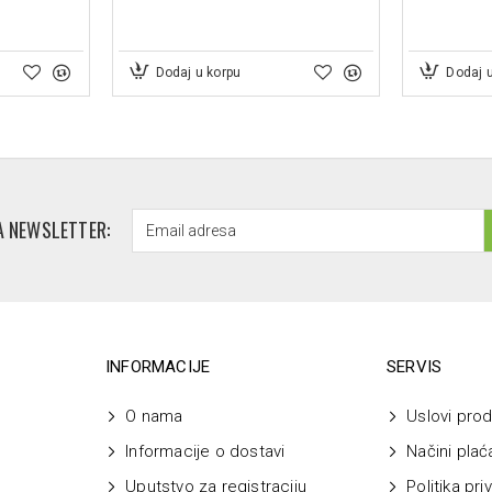
•
Esencijalno ulje đumbira
.
Dodaj u korpu
Dodaj 
A NEWSLETTER:
INFORMACIJE
SERVIS
O nama
Uslovi prod
Informacije o dostavi
Načini plać
Uputstvo za registraciju
Politika pri