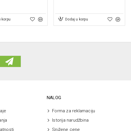
u korpu
Dodaj u korpu
NALOG
aje
Forma za reklamaciju
anja
Istorija narudžbina
vatnosti
Snižene cene