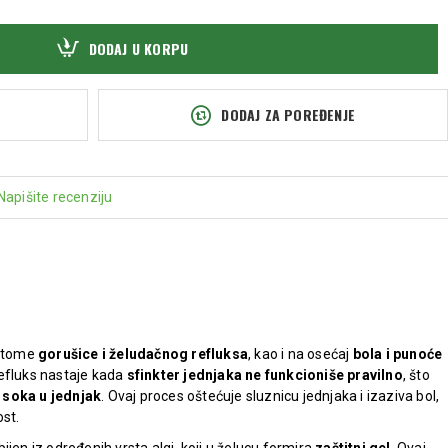
DODAJ U KORPU
DODAJ ZA POREĐENJE
Napišite recenziju
mptome
gorušice i želudačnog refluksa
, kao i na osećaj
bola i punoće
efluks nastaje kada
sfinkter jednjaka ne funkcioniše pravilno
, što
 soka u jednjak
. Ovaj proces oštećuje sluznicu jednjaka i izaziva bol,
ost.