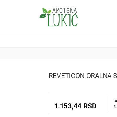
REVETICON ORALNA S
La
1.153,44 RSD
Ši