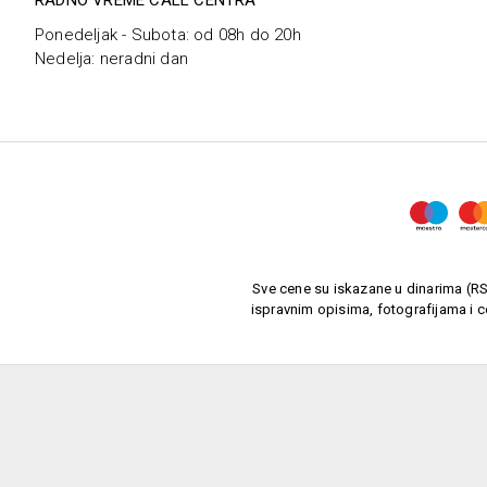
Ponedeljak - Subota: od 08h do 20h
Nedelja: neradni dan
Sve cene su iskazane u dinarima (RSD
ispravnim opisima, fotografijama i c