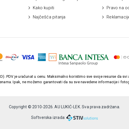
Kako kupiti
Pravo na o
Najčešća pitanja
Reklamacij
). PDV je uračunat u cenu. Maksimalno koristimo sve svoje resurse da svi a
enama. Ipak, ne možemo garantovati da su sve navedene informacije i fotogr
Copyright © 2010-
2026. AU LUKIĆ-LEK. Sva prava zadržana.
Softverska izrada: