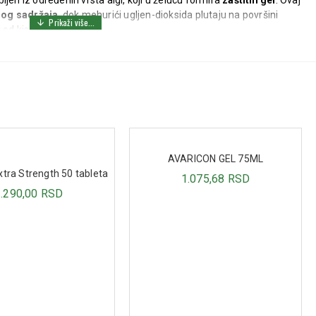
ijen iz određenih vrsta algi, koji u želucu formira
zaštitni gel
. Ovaj
nog sadržaja
, dok mehurići ugljen-dioksida plutaju na površini
od kiseline.
o olakšanje, čineći ga idealnim izborom za osobe koje imaju
učestale
šica).
AVARICON GEL 75ML
xtra Strength 50 tableta
1.075,68 RSD
3.290,00 RSD
kesica nakon dva glavna obroka i jedna kesica pred spavanje,
e.
je moguća samo nakon saveta lekara.
ana
, potrebno je konsultovati lekara.
enih vrsta algi.