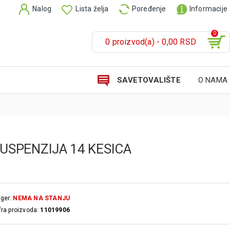
Nalog
Lista želja
Poređenje
Informacije
0
0 proizvod(a) - 0,00 RSD
SAVETOVALIŠTE
O NAMA
USPENZIJA 14 KESICA
ger:
NEMA NA STANJU
fra proizvoda:
11019906