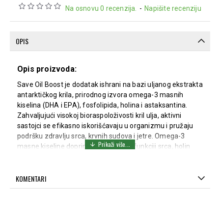
Na osnovu 0 recenzija.
-
Napišite recenziju
OPIS
Opis proizvoda:
Save Oil Boost je dodatak ishrani na bazi uljanog ekstrakta
antarktičkog krila, prirodnog izvora omega-3 masnih
kiselina (DHA i EPA), fosfolipida, holina i astaksantina.
Zahvaljujući visokoj bioraspoloživosti kril ulja, aktivni
sastojci se efikasno iskorišćavaju u organizmu i pružaju
podršku zdravlju srca, krvnih sudova i jetre. Omega-3
masne kiseline doprinose normalnoj funkciji srca, holin
podržava metabolizam masti i funkciju jetre, dok
astaksantin pruža snažnu antioksidativnu zaštitu
KOMENTARI
ćelijama. Preparat je namenjen osobama koje žele da
unaprede unos omega-3 masnih kiselina i podrže
kardiovaskularno i metaboličko zdravlje.
Način upotrebe: