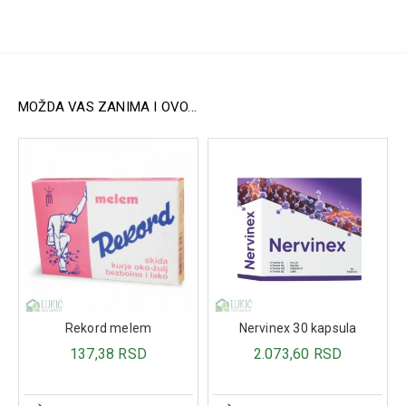
Gvožđe pirofosfat – 21 mg
Vitamin C – 70 mg
Folna kiselina – 400 mcg
Vitamin D – 10 mcg
Vitamin B12 – 1,75 mcg
Vitamin B6 – 1 mg
MOŽDA VAS ZANIMA I OVO...
Pakovanje:
Kutija sa 20 kesica
Prednosti:
Lipozomalni kompleks za bolju apsorpciju gvožđa
Preporučuje se tokom trudnoće i laktacije
Pogodan za osobe sa povećanim potrebama za
gvožđem
Oralni prašak koji se direktno rastvara u ustima
Rekord melem
Nervinex 30 kapsula
137,38 RSD
2.073,60 RSD