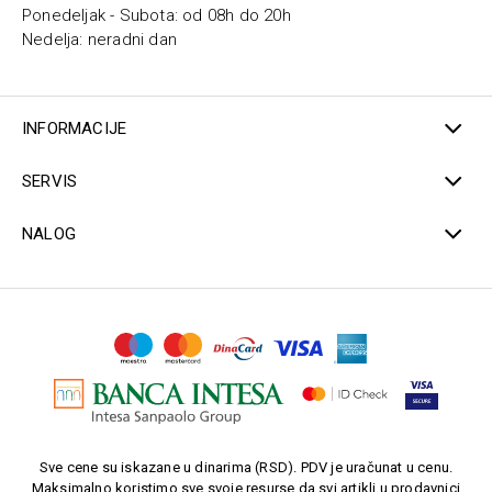
Ponedeljak - Subota: od 08h do 20h
Nedelja: neradni dan
INFORMACIJE
SERVIS
NALOG
Sve cene su iskazane u dinarima (RSD). PDV je uračunat u cenu.
Maksimalno koristimo sve svoje resurse da svi artikli u prodavnici