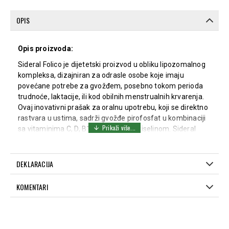
OPIS
Opis proizvoda:
Sideral Folico je dijetetski proizvod u obliku lipozomalnog
kompleksa, dizajniran za odrasle osobe koje imaju
povećane potrebe za gvožđem, posebno tokom perioda
trudnoće, laktacije, ili kod obilnih menstrualnih krvarenja.
Ovaj inovativni prašak za oralnu upotrebu, koji se direktno
rastvara u ustima, sadrži gvožđe pirofosfat u kombinaciji
sa vitaminima C, D, B12, B6 i folnom kiselinom. Sideral
Folico pomaže u nadoknadi gvožđa, doprinosi smanjenju
umora i iscrpljenosti, i podržava zdravlje krvotoka i
imunološkog sistema.
DEKLARACIJA
Način upotrebe:
KOMENTARI
Jednu kesicu dnevno rastvoriti direktno u ustima, bez
dodatne tečnosti.
Sastav: