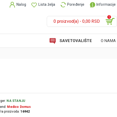
Nalog
Lista želja
Poređenje
Informacije
0
0 proizvod(a) - 0,00 RSD
SAVETOVALIŠTE
O NAMA
ger:
NA STANJU
end:
Medico Domus
fra proizvoda:
16942