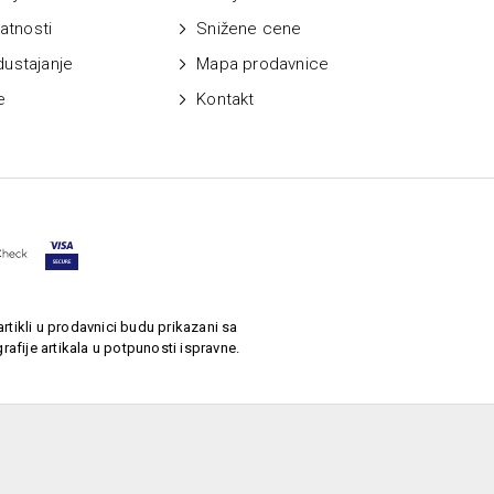
vatnosti
Snižene cene
dustajanje
Mapa prodavnice
e
Kontakt
rtikli u prodavnici budu prikazani sa
afije artikala u potpunosti ispravne.