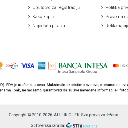
Uputstvo za registraciju
Politika pri
Kako kupiti
Pravo na o
Najčešća pitanja
Reklamacij
). PDV je uračunat u cenu. Maksimalno koristimo sve svoje resurse da svi a
enama. Ipak, ne možemo garantovati da su sve navedene informacije i fotogr
Copyright © 2010-
2026. AU LUKIĆ-LEK. Sva prava zadržana.
Softverska izrada: