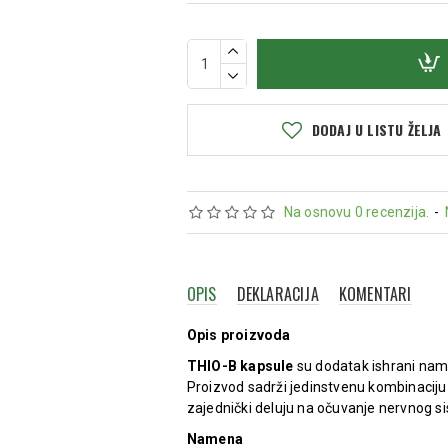
DODAJ U LISTU ŽELJA
Na osnovu 0 recenzija.
-
OPIS
DEKLARACIJA
KOMENTARI
Opis proizvoda
THIO-B kapsule
su dodatak ishrani name
Proizvod sadrži jedinstvenu kombinacij
zajednički deluju na očuvanje nervnog si
Namena