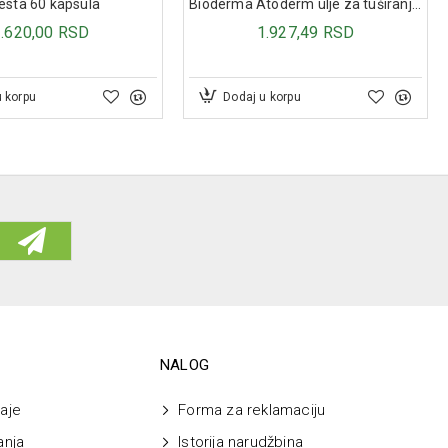
testa 60 kapsula
Bioderma Atoderm ulje za tuširanje, 200 ml
1.620,00 RSD
1.927,49 RSD
u korpu
Dodaj u korpu
NALOG
aje
Forma za reklamaciju
anja
Istorija narudžbina