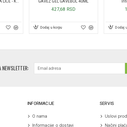
HEDERA VITA MASKA ZA LICE - KRASTAVAC 35ML
GAVEZ GEL GAVEBOL 40ML
In
D
427,68 RSD
Dodaj u korpu
Dodaj 
A NEWSLETTER:
INFORMACIJE
SERVIS
O nama
Uslovi prod
Informacije o dostavi
Načini plać