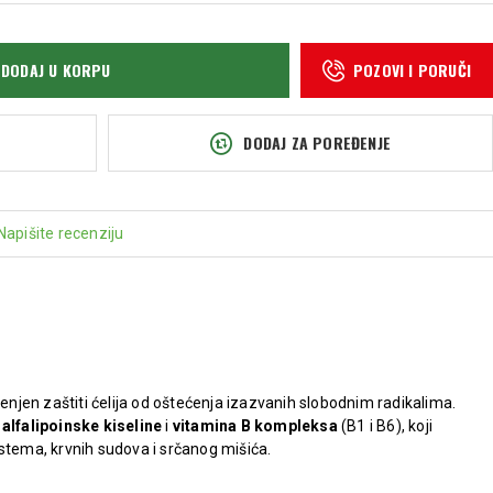
DODAJ U KORPU
POZOVI I PORUČI
DODAJ ZA POREĐENJE
Napišite recenziju
njen zaštiti ćelija od oštećenja izazvanih slobodnim radikalima.
u
alfalipoinske kiseline
i
vitamina B kompleksa
(B1 i B6), koji
stema, krvnih sudova i srčanog mišića.