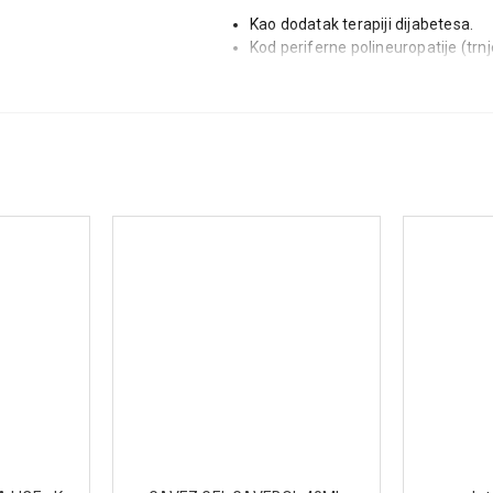
Kao dodatak terapiji dijabetesa.
Kod periferne polineuropatije (trnj
Kod cerebralne ishemije (smanjen
Kod retinopatije (oštećenje strukt
Kod kardiomiopatije (oštećenje sr
Kod oboljenja srca i krvnih sudova
Kod senilnosti, Alchajmerove bole
alfalipoinske kiseline da pređe kr
Način upotrebe
Uzimati
1 do 2 kapsule dnevno
, prema 
Sastav
Alfalipoinska kiselina, vitamini B1 i B6.