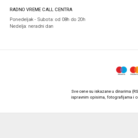
RADNO VREME CALL CENTRA
Ponedeljak - Subota: od 08h do 20h
Nedelja: neradni dan
Sve cene su iskazane u dinarima (RSD
ispravnim opisima, fotografijama i c